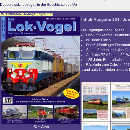
Doppelstocktriebzuges in der Geschichte des Un
Neu in unserem Verlagsprogramm:
Inhalt Ausgabe 234 / Jun
Die Highlights der Ausgabe:
Das unbekannte Turkmenis
60 Jahre Plan V
Das 5. Nördlinger Eisenbah
Sonderfahrten und Überfü
Auch der TEV feierte: 32. 
125 Jahre Brohltalbahn
Rückkehr zum Öchsle - 251
...und natürlich vielen aktuelle
PDF-Datei