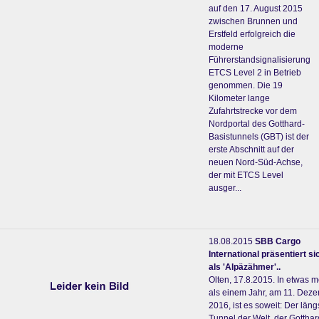
auf den 17. August 2015
zwischen Brunnen und
Erstfeld erfolgreich die
moderne
Führerstandsignalisierung
ETCS Level 2 in Betrieb
genommen. Die 19
Kilometer lange
Zufahrtstrecke vor dem
Nordportal des Gotthard-
Basistunnels (GBT) ist der
erste Abschnitt auf der
neuen Nord-Süd-Achse,
der mit ETCS Level
ausger...
18.08.2015
SBB Cargo
International präsentiert si
als 'Alpäzähmer'..
Olten, 17.8.2015. In etwas 
als einem Jahr, am 11. Dez
2016, ist es soweit: Der läng
Tunnel der Welt, der Gotthar