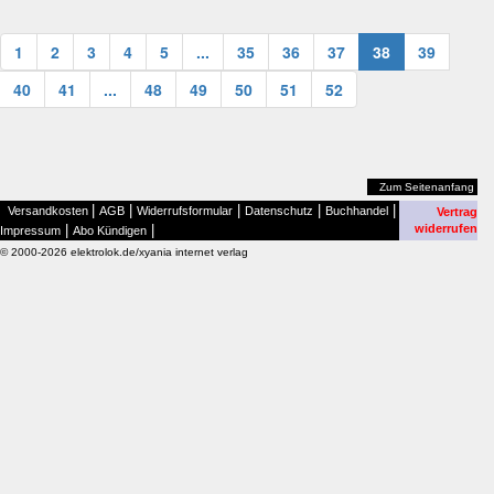
1
2
3
4
5
...
35
36
37
38
39
40
41
...
48
49
50
51
52
Zum Seitenanfang
|
|
|
|
|
Versandkosten
AGB
Widerrufsformular
Datenschutz
Buchhandel
Vertrag
|
|
widerrufen
Impressum
Abo Kündigen
© 2000-2026 elektrolok.de/xyania internet verlag