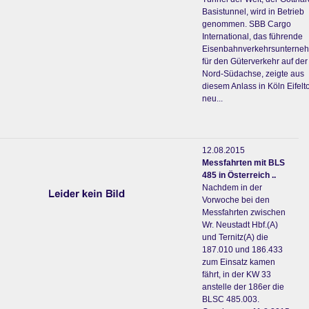
Basistunnel, wird in Betrieb
genommen. SBB Cargo
International, das führende
Eisenbahnverkehrsunterne
für den Güterverkehr auf der
Nord-Südachse, zeigte aus
diesem Anlass in Köln Eifelto
neu...
12.08.2015
Messfahrten mit BLS
485 in Österreich ..
Nachdem in der
Vorwoche bei den
Messfahrten zwischen
Wr. Neustadt Hbf.(A)
und Ternitz(A) die
187.010 und 186.433
zum Einsatz kamen
fährt, in der KW 33
anstelle der 186er die
BLSC 485.003.