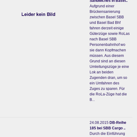
Sandwiches in Basel..
Aufgrund einer
Brückensanierung
zwischen Basel SBB
und Basel Bad Bhf
fahren derzeit einige
Güterzüge sowie RoLas
nach Basel SBB
Personenbahnhof wo
sie dann Kopfmachen
müssen. Aus diesem
Grund sind an diesen
Umleitungszüge je eine
Lok an beiden
Zugenden dran, um so
ein Umfahren des
Zuges zu sparen. Für
die RoLa-Züge hat die
B...
24.08.2015
DB-Reihe
185 bei SBB Cargo ..
Durch die Einführung