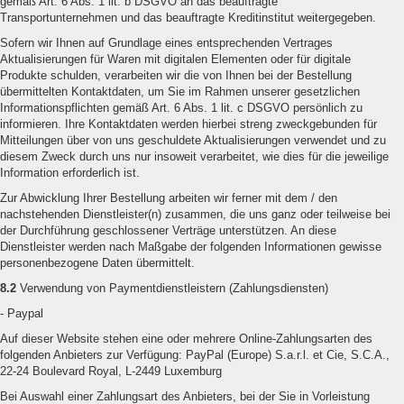
gemäß Art. 6 Abs. 1 lit. b DSGVO an das beauftragte
Transportunternehmen und das beauftragte Kreditinstitut weitergegeben.
Sofern wir Ihnen auf Grundlage eines entsprechenden Vertrages
Aktualisierungen für Waren mit digitalen Elementen oder für digitale
Produkte schulden, verarbeiten wir die von Ihnen bei der Bestellung
übermittelten Kontaktdaten, um Sie im Rahmen unserer gesetzlichen
Informationspflichten gemäß Art. 6 Abs. 1 lit. c DSGVO persönlich zu
informieren. Ihre Kontaktdaten werden hierbei streng zweckgebunden für
Mitteilungen über von uns geschuldete Aktualisierungen verwendet und zu
diesem Zweck durch uns nur insoweit verarbeitet, wie dies für die jeweilige
Information erforderlich ist.
Zur Abwicklung Ihrer Bestellung arbeiten wir ferner mit dem / den
nachstehenden Dienstleister(n) zusammen, die uns ganz oder teilweise bei
der Durchführung geschlossener Verträge unterstützen. An diese
Dienstleister werden nach Maßgabe der folgenden Informationen gewisse
personenbezogene Daten übermittelt.
8.2
Verwendung von Paymentdienstleistern (Zahlungsdiensten)
- Paypal
Auf dieser Website stehen eine oder mehrere Online-Zahlungsarten des
folgenden Anbieters zur Verfügung: PayPal (Europe) S.a.r.l. et Cie, S.C.A.,
22-24 Boulevard Royal, L-2449 Luxemburg
Bei Auswahl einer Zahlungsart des Anbieters, bei der Sie in Vorleistung