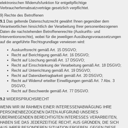
elektronischen Widerrufsfunktion für entgeltpflichtige
Verbraucherfernabsatzverträge gesetzlich verpflichtet.
9) Rechte des Betroffenen
9.1
Das geltende Datenschutzrecht gewährt Ihnen gegenüber dem
Verantwortlichen hinsichtlich der Verarbeitung Ihrer personenbezogenen
Daten die nachstehenden Betroffenenrechte (Auskunfts- und
Interventionsrechte), wobei für die jeweiligen Ausübungsvoraussetzungen
auf die angeführte Rechtsgrundlage verwiesen wird:
Auskunftsrecht gemäß Art. 15 DSGVO;
Recht auf Berichtigung gemäß Art. 16 DSGVO;
Recht auf Löschung gemäß Art. 17 DSGVO;
Recht auf Einschränkung der Verarbeitung gemäß Art. 18 DSGVO;
Recht auf Unterrichtung gemäß Art. 19 DSGVO;
Recht auf Datenübertragbarkeit gemäß Art. 20 DSGVO;
Recht auf Widerruf erteilter Einwilligungen gemäß Art. 7 Abs. 3
DSGVO;
Recht auf Beschwerde gemäß Art. 77 DSGVO.
9.2
WIDERSPRUCHSRECHT
WENN WIR IM RAHMEN EINER INTERESSENABWÄGUNG IHRE
PERSONENBEZOGENEN DATEN AUFGRUND UNSERES
ÜBERWIEGENDEN BERECHTIGTEN INTERESSES VERARBEITEN,
HABEN SIE DAS JEDERZEITIGE RECHT, AUS GRÜNDEN, DIE SICH
AUS IHRER BESONDEREN SITUATION ERGEBEN, GEGEN DIESE