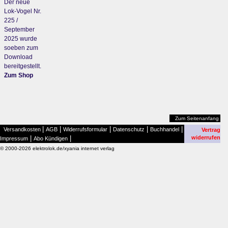
Der neue
Lok-Vogel Nr.
225 /
September
2025 wurde
soeben zum
Download
bereitgestellt.
Zum Shop
Zum Seitenanfang
|
|
|
|
|
Versandkosten
AGB
Widerrufsformular
Datenschutz
Buchhandel
Vertrag
|
|
widerrufen
Impressum
Abo Kündigen
© 2000-2026 elektrolok.de/xyania internet verlag