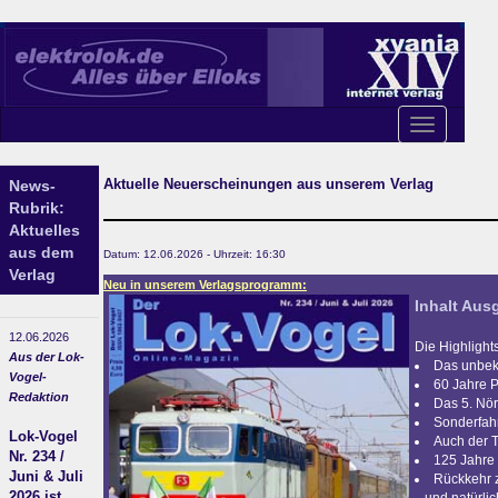
Toggle
navigation
Aktuelle Neuerscheinungen aus unserem Verlag
News-
Rubrik:
Aktuelles
aus dem
Datum: 12.06.2026 - Uhrzeit: 16:30
Verlag
Neu in unserem Verlagsprogramm:
Inhalt Ausg
12.06.2026
Die Highlight
Aus der Lok-
Das unbek
Vogel-
60 Jahre P
Redaktion
Das 5. Nör
Sonderfah
Lok-Vogel
Auch der T
Nr. 234 /
125 Jahre
Juni & Juli
Rückkehr 
2026 ist