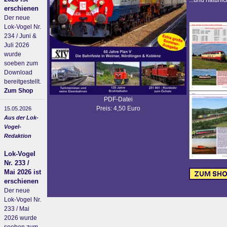
...und natürli
erschienen
Der neue
Lok-Vogel Nr.
234 / Juni &
Juli 2026
wurde
soeben zum
Download
bereitgestellt.
Zum Shop
PDF-Datei
Preis: 4,50 Euro
15.05.2026
Aus der Lok-
Vogel-
Redaktion
Lok-Vogel
Nr. 233 /
Mai 2026 ist
erschienen
Der neue
Lok-Vogel Nr.
233 / Mai
2026 wurde