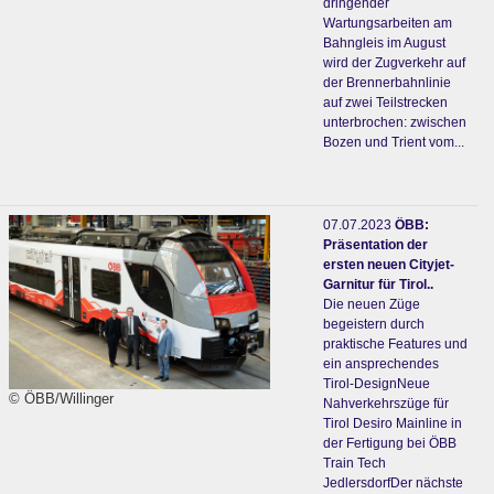
dringender
Wartungsarbeiten am
Bahngleis im August
wird der Zugverkehr auf
der Brennerbahnlinie
auf zwei Teilstrecken
unterbrochen: zwischen
Bozen und Trient vom...
07.07.2023
ÖBB:
Präsentation der
ersten neuen Cityjet-
Garnitur für Tirol..
Die neuen Züge
begeistern durch
praktische Features und
ein ansprechendes
Tirol-DesignNeue
© ÖBB/Willinger
Nahverkehrszüge für
Tirol Desiro Mainline in
der Fertigung bei ÖBB
Train Tech
JedlersdorfDer nächste