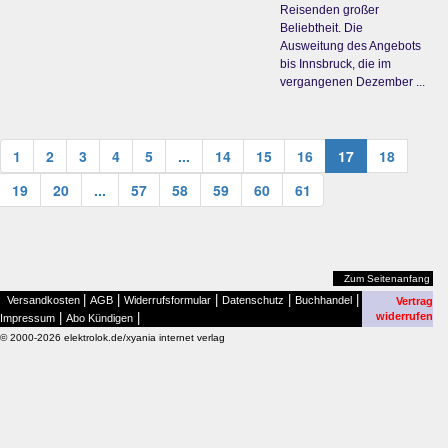
Reisenden großer
Beliebtheit. Die
Ausweitung des Angebots
bis Innsbruck, die im
vergangenen Dezember ...
1
2
3
4
5
...
14
15
16
17
18
19
20
...
57
58
59
60
61
Zum Seitenanfang
|
|
|
|
|
Versandkosten
AGB
Widerrufsformular
Datenschutz
Buchhandel
Vertrag
|
|
widerrufen
Impressum
Abo Kündigen
© 2000-2026 elektrolok.de/xyania internet verlag