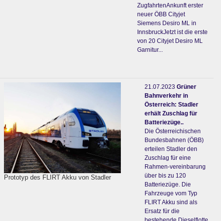
ZugfahrtenAnkunft erster
neuer ÖBB Cityjet
Siemens Desiro ML in
InnsbruckJetzt ist die erste
von 20 Cityjet Desiro ML
Garnitur...
21.07.2023
Grüner
Bahnverkehr in
Österreich: Stadler
erhält Zuschlag für
Batteriezüge..
Die Österreichischen
Bundesbahnen (ÖBB)
erteilen Stadler den
Zuschlag für eine
Rahmen-vereinbarung
über bis zu 120
Prototyp des FLIRT Akku von Stadler
Batteriezüge. Die
Fahrzeuge vom Typ
FLIRT Akku sind als
Ersatz für die
bestehende Dieselflotte