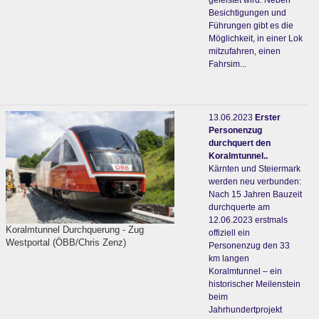
geleistet wird. Neben
Besichtigungen und
Führungen gibt es die
Möglichkeit, in einer Lok
mitzufahren, einen
Fahrsim...
13.06.2023
Erster
Personenzug
durchquert den
Koralmtunnel..
Kärnten und Steiermark
werden neu verbunden:
Nach 15 Jahren Bauzeit
durchquerte am
12.06.2023 erstmals
Koralmtunnel Durchquerung - Zug
offiziell ein
Westportal (ÖBB/Chris Zenz)
Personenzug den 33
km langen
Koralmtunnel – ein
historischer Meilenstein
beim
Jahrhundertprojekt