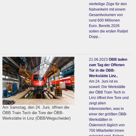
vierteilige Züge für den
Nahverkehr mit einem
Gesamtvolumen von
rund 600 Millionen
Euro. Bereits 2026
sollen die ersten Railjet
Dopp...
21.06.2023
ÖBB laden
zum Tag der Offenen
Tür in die ÖBB-
Werkstätte Linz..
Am 24. Juni ist es
soweit: Die Werkstätte
der ÖBB Train Tech in
Linz öffnet ihre Tore und
zeigt allen
Am Samstag, den 24. Juni, öffnen die
Interessierten, was in
ÖBB Train Tech die Tore der ÖBB-
einer der größten ÖBB-
Werkstätte in Linz (ÖBB/Wegscheider)
Werkstätten in
Österreich täglich von
700 Mitarbeiter:innen