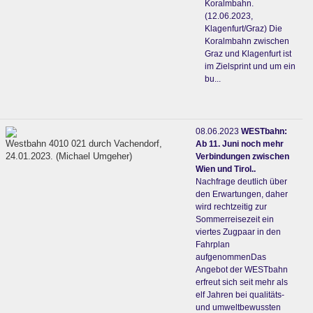
Koralmbahn.
(12.06.2023,
Klagenfurt/Graz) Die
Koralmbahn zwischen
Graz und Klagenfurt ist
im Zielsprint und um ein
bu...
08.06.2023
WESTbahn:
Westbahn 4010 021 durch Vachendorf,
Ab 11. Juni noch mehr
24.01.2023. (Michael Umgeher)
Verbindungen zwischen
Wien und Tirol..
Nachfrage deutlich über
den Erwartungen, daher
wird rechtzeitig zur
Sommerreisezeit ein
viertes Zugpaar in den
Fahrplan
aufgenommenDas
Angebot der WESTbahn
erfreut sich seit mehr als
elf Jahren bei qualitäts-
und umweltbewussten