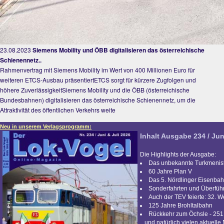
23.08.2023
Siemens Mobility und ÖBB digitalisieren das österreichische
Schienennetz..
Rahmenvertrag mit Siemens Mobility im Wert von 400 Millionen Euro für
weiteren ETCS-Ausbau präsentiertETCS sorgt für kürzere Zugfolgen und
höhere ZuverlässigkeitSiemens Mobility und die ÖBB (österreichische
Bundesbahnen) digitalisieren das österreichische Schienennetz, um die
Attraktivität des öffentlichen Verkehrs weite
Neu in unserem Verlagsprogramm:
Inhalt Ausgabe 234 / Jun
Die Highlights der Ausgabe:
Das unbekannte Turkmenis
60 Jahre Plan V
Das 5. Nördlinger Eisenbah
Sonderfahrten und Überfü
Auch der TEV feierte: 32. 
125 Jahre Brohltalbahn
Rückkehr zum Öchsle - 251
...und natürlich vielen aktuelle