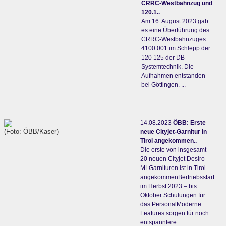
CRRC-Westbahnzug und
120.1..
Am 16. August 2023 gab
es eine Überführung des
CRRC-Westbahnzuges
4100 001 im Schlepp der
120 125 der DB
Systemtechnik. Die
Aufnahmen entstanden
bei Göttingen. ...
14.08.2023
ÖBB: Erste
(Foto: ÖBB/Kaser)
neue Cityjet-Garnitur in
Tirol angekommen..
Die erste von insgesamt
20 neuen Cityjet Desiro
MLGarnituren ist in Tirol
angekommenBertriebsstart
im Herbst 2023 – bis
Oktober Schulungen für
das PersonalModerne
Features sorgen für noch
entspanntere