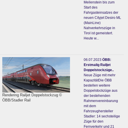
Meilenstein bis zum
Start des
Fahrgasteinsatzes der
neuen Cityjet Desiro ML
(MainLine)
Nahverkehrszüge in
Tirol ist gemeistert.
Heute w...
06.07.2023
ÖBB:
Erstmalig Railjet
Doppelstockzüge..
Neue Züge mit mehr
KapazitätDie ÖBB
bestellen weitere
Doppelstockzüge aus
Rendering Railjet Doppelstockzug ©
der bestehenden
ÖBB/Stadler Rail
Rahmenvereinbarung
mit dem
Fahrzeughersteller
Stadler: 14 sechsteilige
Züge für den
Fernverkehr und 21