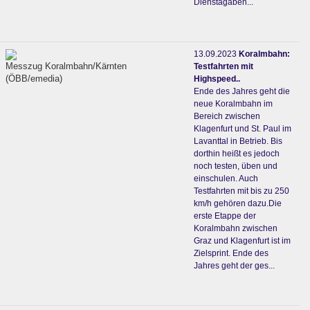
Dienstagaben...
13.09.2023
Koralmbahn:
Messzug Koralmbahn/Kärnten
Testfahrten mit
(ÖBB/emedia)
Highspeed..
Ende des Jahres geht die
neue Koralmbahn im
Bereich zwischen
Klagenfurt und St. Paul im
Lavanttal in Betrieb. Bis
dorthin heißt es jedoch
noch testen, üben und
einschulen. Auch
Testfahrten mit bis zu 250
km/h gehören dazu.Die
erste Etappe der
Koralmbahn zwischen
Graz und Klagenfurt ist im
Zielsprint. Ende des
Jahres geht der ges...