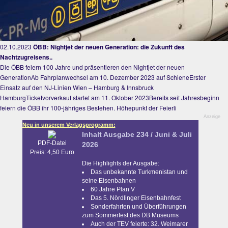
02.10.2023
ÖBB: Nightjet der neuen Generation: die Zukunft des
Nachtzugreisens..
Die ÖBB feiern 100 Jahre und präsentieren den Nightjet der neuen
GenerationAb Fahrplanwechsel am 10. Dezember 2023 auf SchieneErster
Einsatz auf den NJ-Linien Wien – Hamburg & Innsbruck
HamburgTicketvorverkauf startet am 11. Oktober 2023Bereits seit Jahresbeginn
feiern die ÖBB ihr 100-jähriges Bestehen. Höhepunkt der Feierli
Anzeige
Neu in unserem Verlagsprogramm:
Inhalt Ausgabe 234 / Juni & Juli
PDF-Datei
2026
Preis: 4,50 Euro
Die Highlights der Ausgabe:
Das unbekannte Turkmenistan und
seine Eisenbahnen
60 Jahre Plan V
Das 5. Nördlinger Eisenbahnfest
Sonderfahrten und Überführungen
zum Sommerfest des DB Museums
Auch der TEV feierte: 32. Weimarer