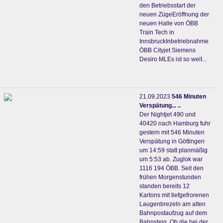
den Betriebsstart der
neuen ZügeEröffnung der
neuen Halle von ÖBB
Train Tech in
InnsbruckInbetriebnahme
ÖBB Cityjet Siemens
Desiro MLEs ist so weit...
21.09.2023
546 Minuten
Verspätung... ..
Der Nightjet 490 und
40420 nach Hamburg fuhr
gestern mit 546 Minuten
Verspätung in Göttingen
um 14:59 statt planmäßig
um 5:53 ab. Zuglok war
1116 194 ÖBB. Seit den
frühen Morgenstunden
standen bereits 12
Kartons mit tiefgefrorenen
Laugenbrezeln am alten
Bahnpostaufzug auf dem
Bahnsteig. Ob die bei der