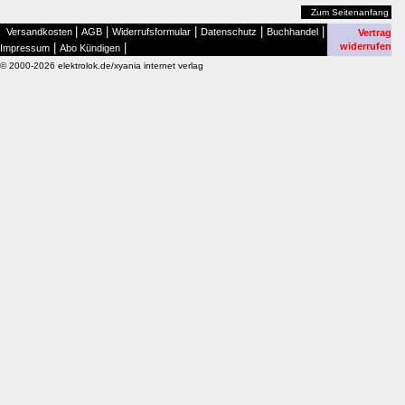
Zum Seitenanfang
|
|
|
|
|
Versandkosten
AGB
Widerrufsformular
Datenschutz
Buchhandel
Vertrag
|
|
widerrufen
Impressum
Abo Kündigen
© 2000-2026 elektrolok.de/xyania internet verlag