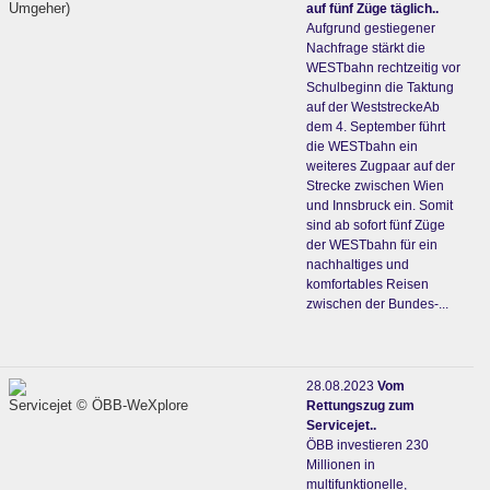
Umgeher)
auf fünf Züge täglich..
Aufgrund gestiegener
Nachfrage stärkt die
WESTbahn rechtzeitig vor
Schulbeginn die Taktung
auf der WeststreckeAb
dem 4. September führt
die WESTbahn ein
weiteres Zugpaar auf der
Strecke zwischen Wien
und Innsbruck ein. Somit
sind ab sofort fünf Züge
der WESTbahn für ein
nachhaltiges und
komfortables Reisen
zwischen der Bundes-...
28.08.2023
Vom
Servicejet © ÖBB-WeXplore
Rettungszug zum
Servicejet..
ÖBB investieren 230
Millionen in
multifunktionelle,