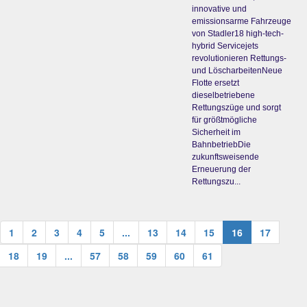
innovative und
emissionsarme Fahrzeuge
von Stadler18 high-tech-
hybrid Servicejets
revolutionieren Rettungs-
und LöscharbeitenNeue
Flotte ersetzt
dieselbetriebene
Rettungszüge und sorgt
für größtmögliche
Sicherheit im
BahnbetriebDie
zukunftsweisende
Erneuerung der
Rettungszu...
1
2
3
4
5
...
13
14
15
16
17
18
19
...
57
58
59
60
61