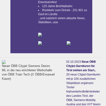
Eisenbahnfest
125 Jahre Brohltalbahn
Rückkehr zum Öchsle - 251 901 zu
Gast im Ländle
...und natürlich vielen aktuelle News,
Statistiken, usw.
02.10.2023
Neue ÖBB
Neuer ÖBB Cityjet Siemens Desiro
Cityjet-Garnituren für
ML in der neu errichteten Werkshalle
Tirol stehen am Start..
von ÖBB Train Tech (© ÖBB/Emanuel
20 neue Cityjet-Garnituren
Kaser)
mit je 100 zusätzlichen
Sitzplätzen ergänzen
Tiroler
NahverkehrsflotteVertreter
des Landes Tirol, der
ÖBB, Siemens Mobility
Austria und des VVT feiern