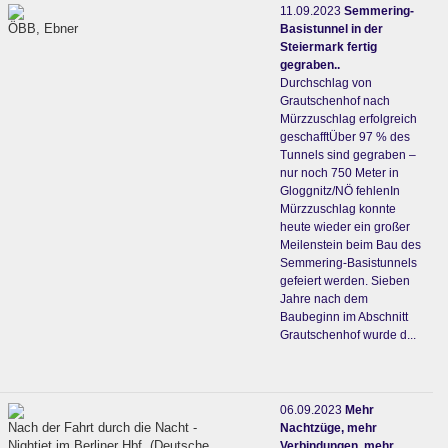
11.09.2023
Semmering-
ÖBB, Ebner
Basistunnel in der
Steiermark fertig
gegraben..
Durchschlag von
Grautschenhof nach
Mürzzuschlag erfolgreich
geschafftÜber 97 % des
Tunnels sind gegraben –
nur noch 750 Meter in
Gloggnitz/NÖ fehlenIn
Mürzzuschlag konnte
heute wieder ein großer
Meilenstein beim Bau des
Semmering-Basistunnels
gefeiert werden. Sieben
Jahre nach dem
Baubeginn im Abschnitt
Grautschenhof wurde d...
06.09.2023
Mehr
Nach der Fahrt durch die Nacht -
Nachtzüge, mehr
Nightjet im Berliner Hbf. (Deutsche
Verbindungen, mehr