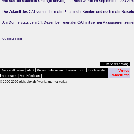
wie aus der aktuellen Umfrage hervorgeht. Diese wurde im September 2023 vom 
Die Zukunft des CAT verspricht: mehr Platz, mehr Komfort und noch mehr Reisefre
Am Donnerstag, dem 14. Dezember, feiert der CAT mit seinen Passagieren seinen
Quelle:/Fotos:
Zum Seitenanfang
|
|
|
|
|
Versandkosten
AGB
Widerrufsformular
Datenschutz
Buchhandel
Vertrag
|
|
widerrufen
Impressum
Abo Kündigen
© 2000-2026 elektrolok.de/xyania internet verlag