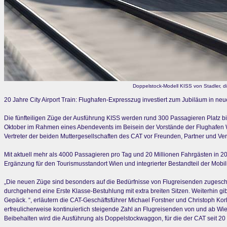
Doppelstock-Modell KISS von Stadler, di
20 Jahre City Airport Train: Flughafen-Expresszug investiert zum Jubiläum in ne
Die fünfteiligen Züge der Ausführung KISS werden rund 300 Passagieren Platz 
Oktober im Rahmen eines Abendevents im Beisein der Vorstände der Flughafen 
Vertreter der beiden Muttergesellschaften des CAT vor Freunden, Partner und Vertr
Mit aktuell mehr als 4000 Passagieren pro Tag und 20 Millionen Fahrgästen in 20
Ergänzung für den Tourismusstandort Wien und integrierter Bestandteil der Mobilitä
„Die neuen Züge sind besonders auf die Bedürfnisse von Flugreisenden zugeschni
durchgehend eine Erste Klasse-Bestuhlung mit extra breiten Sitzen. Weiterhin g
Gepäck. “, erläutern die CAT-Geschäftsführer Michael Forstner und Christoph Korh
erfreulicherweise kontinuierlich steigende Zahl an Flugreisenden von und ab Wi
Beibehalten wird die Ausführung als Doppelstockwaggon, für die der CAT seit 20 