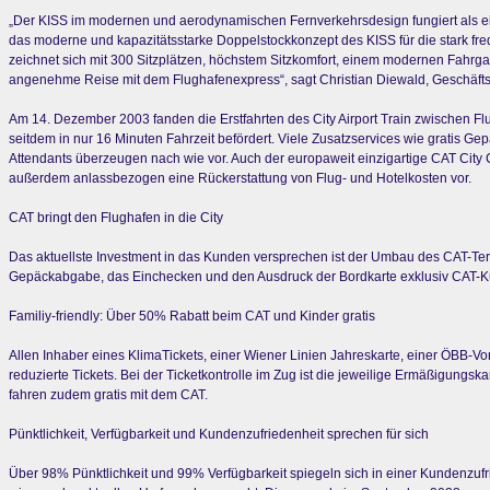
„Der KISS im modernen und aerodynamischen Fernverkehrsdesign fungiert als eind
das moderne und kapazitätsstarke Doppelstockkonzept des KISS für die stark fre
zeichnet sich mit 300 Sitzplätzen, höchstem Sitzkomfort, einem modernen Fahrga
angenehme Reise mit dem Flughafenexpress“, sagt Christian Diewald, Geschäfts
Am 14. Dezember 2003 fanden die Erstfahrten des City Airport Train zwischen 
seitdem in nur 16 Minuten Fahrzeit befördert. Viele Zusatzservices wie gratis G
Attendants überzeugen nach wie vor. Auch der europaweit einzigartige CAT City 
außerdem anlassbezogen eine Rückerstattung von Flug- und Hotelkosten vor.
CAT bringt den Flughafen in die City
Das aktuellste Investment in das Kunden versprechen ist der Umbau des CAT-Termi
Gepäckabgabe, das Einchecken und den Ausdruck der Bordkarte exklusiv CAT-Kund
Familiy-friendly: Über 50% Rabatt beim CAT und Kinder gratis
Allen Inhaber eines KlimaTickets, einer Wiener Linien Jahreskarte, einer ÖBB-Vor
reduzierte Tickets. Bei der Ticketkontrolle im Zug ist die jeweilige Ermäßigun
fahren zudem gratis mit dem CAT.
Pünktlichkeit, Verfügbarkeit und Kundenzufriedenheit sprechen für sich
Über 98% Pünktlichkeit und 99% Verfügbarkeit spiegeln sich in einer Kundenzuf