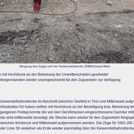
Bergung des Zuges auf der Karwendelstrecke (ÖBB/Gasser-Mair)
en mit Hochdruck an der Behebung der Unwetterschäden gearbeitet
 Morgenstunden wieder uneingeschränkt für den Zugverkehr zur Verfügung
arwendelbahnstrecke im Abschnitt zwischen Seefeld in Tirol und Mittenwald auf
nfrastruktur AG haben seither mit Hochdruck an der Beseitigung bzw. Behebung de
rgangenen Freitag konnte die von den Geröllmassen eingeschlossene Garnitur mitt
ke sind mittlerweile beseitigt, die Strecke kann wieder für den Zugverkehr freig
ischen Innsbruck und Mittenwald aufgenommen werden. Die Züge Nr. 5401 (06:33 
) der Linie S6 verkehen als Erste wieder planmäßig über die Karwendelbahnstreck