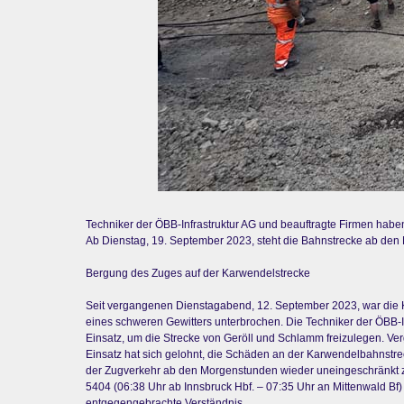
Techniker der ÖBB-Infrastruktur AG und beauftragte Firmen hab
Ab Dienstag, 19. September 2023, steht die Bahnstrecke ab den
Bergung des Zuges auf der Karwendelstrecke
Seit vergangenen Dienstagabend, 12. September 2023, war die K
eines schweren Gewitters unterbrochen. Die Techniker der ÖBB-I
Einsatz, um die Strecke von Geröll und Schlamm freizulegen. Ve
Einsatz hat sich gelohnt, die Schäden an der Karwendelbahnstrec
der Zugverkehr ab den Morgenstunden wieder uneingeschränkt zw
5404 (06:38 Uhr ab Innsbruck Hbf. – 07:35 Uhr an Mittenwald Bf
entgegengebrachte Verständnis.