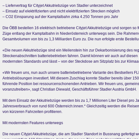
– Liefervertrag für Cityjet Akkutriebzüge von Stadler unterzeichnet
– Einsatz auf elektrifizierten und nicht elektrifizierten Strecken möglich
– CO2 Einsparung auf der Kamptalbahn zirka 4.250 Tonnen pro Jahr
Die ÖBB bestellen 16 elektrisch betriebene Cityjet Akkutriebzüge und sorgen so 
Züge entlang der Kamptalbahn in Niederösterreich unterwegs sein. Die Rahmenve
Gesamtvolumen von bis zu 1,3 Milliarden Euro zu. Die nun erfolgte erste Bestellu
«Die neuen Akkutriebzüge sind ein Meilenstein hin zur Dekarbonisierung des reg
Streckenabschnitten batteriebetrieben fahren. Damit können wir auch auf diesen 
modernsten Standards und lässt – von der Steckdose am Sitzplatz bis zur Klima
«Wir freuen uns, nun auch unsere batteriebetriebene Variante des Bestsellers FLI
Antriebslösungen investiert. Mit diesem Zuschlag konnte Stadler bereits über 150
führende Position bei ressourcenschonenden Antrieben. Wir freuen uns, gemein
voranzutreiben», sagt Christian Diewald, Geschäftsführer Stadler Austria GmbH.
Mit dem Einsatz der Akkutriebzüge werden bis zu 1,7 Millionen Liter Diesel pro J
Jahresverbrauch von rund 600 Österreich:innen.* Gleichzeitig werden die Reis
von kürzeren Fahrzeiten profitieren.
Mit modernsten Features unterwegs
Die neuen Cityjet Akkutriebzüge, die am Stadler Standort in Bussnang gefertigt we