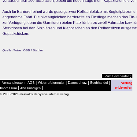
voraussichtlich 160 Sitzplätzen, bieten die neuen Züge mehr Kapazitäten die vor 
Auch für Barrierefreiheit wurde gesorgt: zwei Rollstuhlplätze mit Begleitplätzen
angenehme Fahrt. Die niveaugleichen barrierefreien Einstiege machen das Ein- 
zur Verfügung, denn die Garnituren bieten Platz für bis zu zwölf Fahrräder bzw. 
Steckdosen bei den Sitzplätzen und Klapptischen an den Reihensitzen ausgestat
Gepäckstücken.
Quelle:/Fotos: ÖBB / Stadler
Zum Seitenanfang
|
|
|
|
|
Versandkosten
AGB
Widerrufsformular
Datenschutz
Buchhandel
Vertrag
|
|
widerrufen
Impressum
Abo Kündigen
© 2000-2026 elektrolok.de/xyania internet verlag