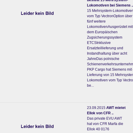
bestellt 15 Mehrsystem-
Lokomotiven bei Siemens .
15 Mehrsystem-Lokomotive
vom Typ VectronOption über
fünf weitere
LokomotivenAusgerüstet mit
dem Europäischen
Zugsicherungssystem
ETCSInklusive
Ersatzteillieferung und
Instandhaltung über acht
JahreDas polnische
Schienenverkehrsunterneh
PKP Cargo hat Siemens mit 
Lieferung von 15 Mehrsyste
Lokomotiven vom Typ Vectr
be...
23.09.2015
AWT mietet
Ellok von CFR ..
Das private EVU AWT
hat von CFR Marfa die
Ellok 40 0176