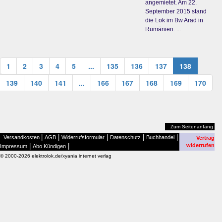
angemietet. Am 22.
September 2015 stand
die Lok im Bw Arad in
Rumänien. ...
1
2
3
4
5
...
135
136
137
138
139
140
141
...
166
167
168
169
170
Zum Seitenanfang
|
|
|
|
|
Versandkosten
AGB
Widerrufsformular
Datenschutz
Buchhandel
Vertrag
|
|
widerrufen
Impressum
Abo Kündigen
© 2000-2026 elektrolok.de/xyania internet verlag