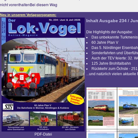
nicht vorenthaltenBei diesem Wag
Neu in unserem Verlagsprogramm:
Inhalt Ausgabe 234 / Jun
Die Highlights der Ausgabe:
Das unbekannte Turkmenis
60 Jahre Plan V
Das 5. Nördlinger Eisenbah
Sonderfahrten und Überfü
Auch der TEV feierte: 32. 
125 Jahre Brohltalbahn
Rückkehr zum Öchsle - 251
...und natürlich vielen aktuelle
PDF-Datei