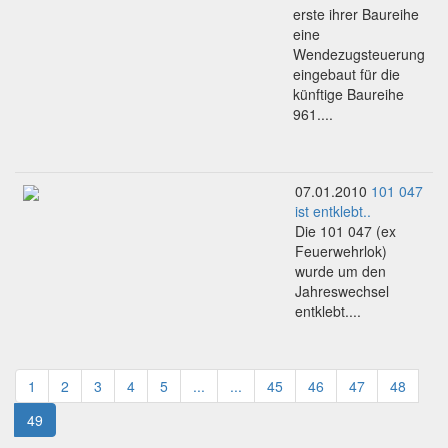
erste ihrer Baureihe
eine
Wendezugsteuerung
eingebaut für die
künftige Baureihe
961....
07.01.2010
101 047
ist entklebt..
Die 101 047 (ex
Feuerwehrlok)
wurde um den
Jahreswechsel
entklebt....
1
2
3
4
5
...
...
45
46
47
48
49