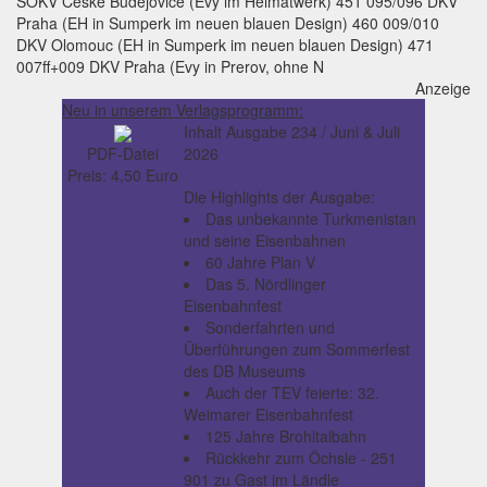
SOKV Ceske Budejovice (Evy im Heimatwerk) 451 095/096 DKV
Praha (EH in Sumperk im neuen blauen Design) 460 009/010
DKV Olomouc (EH in Sumperk im neuen blauen Design) 471
007ff+009 DKV Praha (Evy in Prerov, ohne N
Anzeige
Neu in unserem Verlagsprogramm:
Inhalt Ausgabe 234 / Juni & Juli
2026
PDF-Datei
Preis: 4,50 Euro
Die Highlights der Ausgabe:
Das unbekannte Turkmenistan
und seine Eisenbahnen
60 Jahre Plan V
Das 5. Nördlinger
Eisenbahnfest
Sonderfahrten und
Überführungen zum Sommerfest
des DB Museums
Auch der TEV feierte: 32.
Weimarer Eisenbahnfest
125 Jahre Brohltalbahn
Rückkehr zum Öchsle - 251
901 zu Gast im Ländle