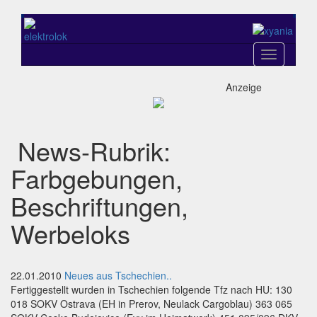
Toggle
navigation
Anzeige
News-Rubrik:
Farbgebungen,
Beschriftungen,
Werbeloks
22.01.2010
Neues aus Tschechien..
Fertiggestellt wurden in Tschechien folgende Tfz nach HU: 130
018 SOKV Ostrava (EH in Prerov, Neulack Cargoblau) 363 065