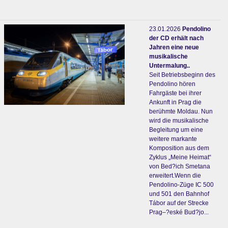
23.01.2026
Pendolino
der CD erhält nach
Jahren eine neue
musikalische
Untermalung..
Seit Betriebsbeginn des
Pendolino hören
Fahrgäste bei ihrer
Ankunft in Prag die
berühmte Moldau. Nun
wird die musikalische
Begleitung um eine
weitere markante
Komposition aus dem
Zyklus „Meine Heimat“
von Bed?ich Smetana
erweitert.Wenn die
Pendolino-Züge IC 500
und 501 den Bahnhof
Tábor auf der Strecke
Prag–?eské Bud?jo...