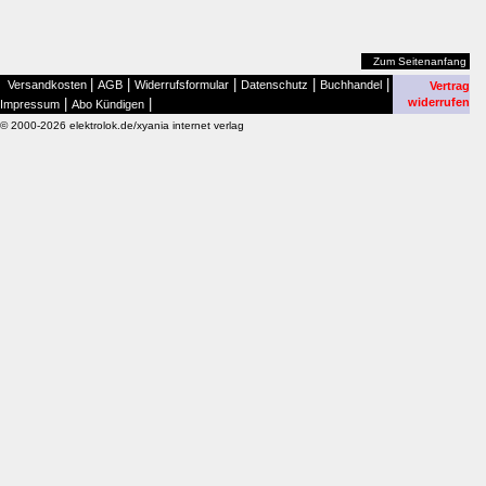
Zum Seitenanfang
|
|
|
|
|
Versandkosten
AGB
Widerrufsformular
Datenschutz
Buchhandel
Vertrag
|
|
widerrufen
Impressum
Abo Kündigen
© 2000-2026 elektrolok.de/xyania internet verlag