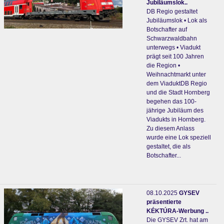
Jubiläumslok..
DB Regio gestaltet
Jubiläumslok • Lok als
Botschafter auf
Schwarzwaldbahn
unterwegs • Viadukt
prägt seit 100 Jahren
die Region •
Weihnachtmarkt unter
dem ViaduktDB Regio
und die Stadt Hornberg
begehen das 100-
jährige Jubiläum des
Viadukts in Hornberg.
Zu diesem Anlass
wurde eine Lok speziell
gestaltet, die als
Botschafter...
08.10.2025
GYSEV
präsentierte
KÉKTÚRA-Werbung ..
Die GYSEV Zrt. hat am