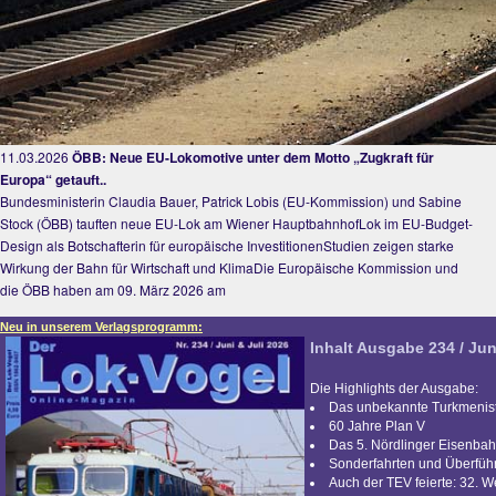
11.03.2026
ÖBB: Neue EU-Lokomotive unter dem Motto „Zugkraft für
Europa“ getauft..
Bundesministerin Claudia Bauer, Patrick Lobis (EU-Kommission) und Sabine
Stock (ÖBB) tauften neue EU-Lok am Wiener HauptbahnhofLok im EU-Budget-
Design als Botschafterin für europäische InvestitionenStudien zeigen starke
Wirkung der Bahn für Wirtschaft und KlimaDie Europäische Kommission und
die ÖBB haben am 09. März 2026 am
Neu in unserem Verlagsprogramm:
Inhalt Ausgabe 234 / Jun
Die Highlights der Ausgabe:
Das unbekannte Turkmenis
60 Jahre Plan V
Das 5. Nördlinger Eisenbah
Sonderfahrten und Überfü
Auch der TEV feierte: 32. 