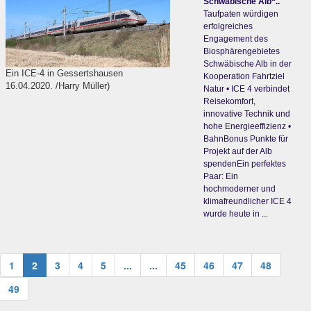
Schwäbische Alb“..
Taufpaten würdigen
erfolgreiches
Engagement des
Biosphärengebietes
Schwäbische Alb in der
Ein ICE-4 in Gessertshausen
Kooperation Fahrtziel
16.04.2020. /Harry Müller)
Natur • ICE 4 verbindet
Reisekomfort,
innovative Technik und
hohe Energieeffizienz •
BahnBonus Punkte für
Projekt auf der Alb
spendenEin perfektes
Paar: Ein
hochmoderner und
klimafreundlicher ICE 4
wurde heute in ...
1
2
3
4
5
...
...
45
46
47
48
49