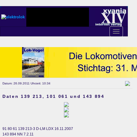
Toggle
navigation
Datum: 26.09.2011 Uhrzeit: 10:34
Daten 139 213, 101 061 und 143 894
91 80 61 139 213-3 D-LM LDX 16.11.2007
143 894 NN 7.2.11