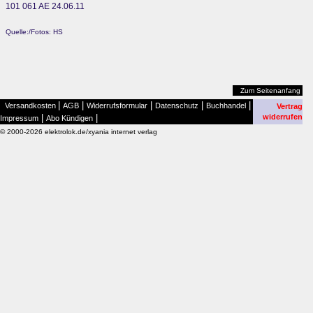
101 061 AE 24.06.11
Quelle:/Fotos: HS
Zum Seitenanfang
|
|
|
|
|
Versandkosten
AGB
Widerrufsformular
Datenschutz
Buchhandel
Vertrag
|
|
widerrufen
Impressum
Abo Kündigen
© 2000-2026 elektrolok.de/xyania internet verlag