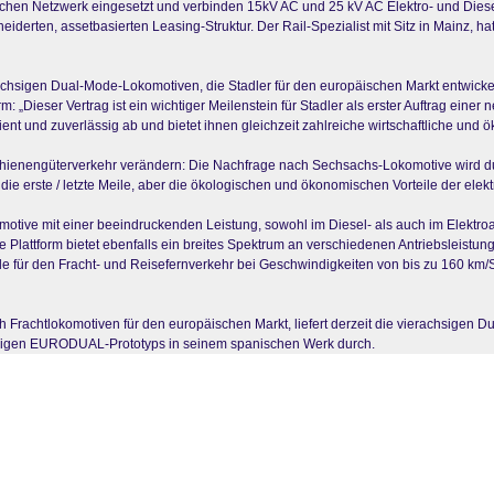
chen Netzwerk eingesetzt und verbinden 15kV AC und 25 kV AC Elektro- und Diesel
erten, assetbasierten Leasing-Struktur. Der Rail-Spezialist mit Sitz in Mainz, ha
igen Dual-Mode-Lokomotiven, die Stadler für den europäischen Markt entwickelt h
: „Dieser Vertrag ist ein wichtiger Meilenstein für Stadler als erster Auftrag einer
nt und zuverlässig ab und bietet ihnen gleichzeit zahlreiche wirtschaftliche und ök
Schienengüterverkehr verändern: Die Nachfrage nach Sechsachs-Lokomotive wird
die erste / letzte Meile, aber die ökologischen und ökonomischen Vorteile der elekt
tive mit einer beeindruckenden Leistung, sowohl im Diesel- als auch im Elektroa
e Plattform bietet ebenfalls ein breites Spektrum an verschiedenen Antriebsleist
 für den Fracht- und Reisefernverkehr bei Geschwindigkeiten von bis zu 160 km/Std. 
ch Frachtlokomotiven für den europäischen Markt, liefert derzeit die vierachsigen
achsigen EURODUAL-Prototyps in seinem spanischen Werk durch.