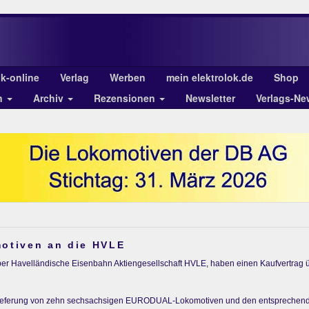
ok-online
Verlag
Werben
mein elektrolok.de
Shop
n
Archiv
Rezensionen
Newsletter
Verlags-Ne
otiven an die HVLE
iber Havelländische Eisenbahn Aktiengesellschaft HVLE, haben einen Kaufvertra
 Lieferung von zehn sechsachsigen EURODUAL-Lokomotiven und den entsprechende