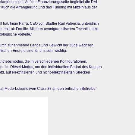
antriebsmodi. Auf der Finanzierungsseite begleitet die DAL
t auch die Arrangierung und das Funding mit Mitteln aus der
at. Iñigo Parra, CEO von Stadler Rail Valencia, unterstrich
 neuen Lok-Familie. Mit ihrer avantgardistischen Technik deckt
ologische Vorteile.”
 durch zunehmende Länge und Gewicht der Züge wachsen.
rischen Energie sind für uns sehr wichtig.
ntriebsmodus, die in verschiedenen Konfigurationen,
ungen im Diesel-Modus, um den individuellen Bedarf des Kunden
auf elektrifizierten und nicht-elektrifizierten Strecken
 Dual-Mode-Lokomotiven Class 88 an den britischen Betreiber