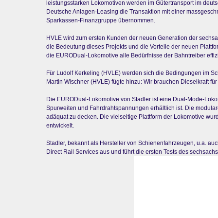
leistungsstarken Lokomotiven werden im Gütertransport im deuts
Deutsche Anlagen-Leasing die Transaktion mit einer massgeschneid
Sparkassen-Finanzgruppe übernommen.
HVLE wird zum ersten Kunden der neuen Generation der sechsachs
die Bedeutung dieses Projekts und die Vorteile der neuen Plattform
die EURODual-Lokomotive alle Bedürfnisse der Bahntreiber effizie
Für Ludolf Kerkeling (HVLE) werden sich die Bedingungen im 
Martin Wischner (HVLE) fügte hinzu: Wir brauchen Dieselkraft für 
Die EURODual-Lokomotive von Stadler ist eine Dual-Mode-Lokomo
Spurweiten und Fahrdrahtspannungen erhältlich ist. Die modular
adäquat zu decken. Die vielseitige Plattform der Lokomotive wurde
entwickelt.
Stadler, bekannt als Hersteller von Schienenfahrzeugen, u.a. au
Direct Rail Services aus und führt die ersten Tests des sechs