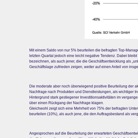
Mit einem Saldo von nur 5% beurteilen die befragten Top-Manag
letzten Quartal jedoch eine leicht negative Tendenz. Dabei bleib
bezeichnen, als auch jener, die die Geschäftsentwicklung als „un
Geschäftslage zufrieden zeigen, weiter auf einen Anteil von ins
Die moderate aber noch überwiegend positive Beurteilung der akt
Nachfrage nach Produkten und Dienstleistungen, als wichtiger In
Hintergrund stark gestiegener Investitionsaktivitäten im verga
über einen Rückgang der Nachfrage klagen.
Gleichwohl zeigt sich eine Mehrheit von 75% der befragten Unte
beurteilen (10%), als auch jene, die den Auftragsbestand als ver
Angesprochen auf die Beurteilung der erwarteten Geschäftsentwi