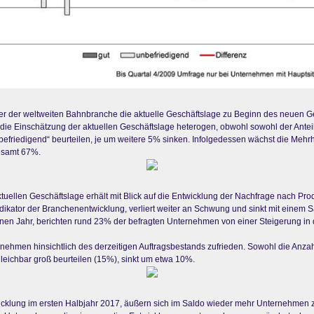
er der weltweiten Bahnbranche die aktuelle Geschäftslage zu Beginn des neuen Ge
t die Einschätzung der aktuellen Geschäftslage heterogen, obwohl sowohl der Antei
befriedigend“ beurteilen, je um weitere 5% sinken. Infolgedessen wächst die Mehrh
gesamt 67%.
uellen Geschäftslage erhält mit Blick auf die Entwicklung der Nachfrage nach Pro
dikator der Branchenentwicklung, verliert weiter an Schwung und sinkt mit einem S
ngenen Jahr, berichten rund 23% der befragten Unternehmen von einer Steigerung i
rnehmen hinsichtlich des derzeitigen Auftragsbestands zufrieden. Sowohl die Anza
gleichbar groß beurteilen (15%), sinkt um etwa 10%.
cklung im ersten Halbjahr 2017, äußern sich im Saldo wieder mehr Unternehmen zu