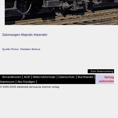
Salonwagen Majestic Imperator
Quelle:/Fotos: Vladislav Bokora
Zum Seitenanfang
|
|
|
|
|
Versandkosten
AGB
Widerrufsformular
Datenschutz
Buchhandel
Vertrag
|
|
widerrufen
Impressum
Abo Kündigen
© 2000-2026 elektrolok.de/xyania internet verlag