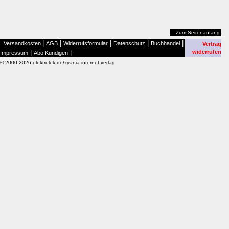
Zum Seitenanfang
|
|
|
|
|
Versandkosten
AGB
Widerrufsformular
Datenschutz
Buchhandel
Vertrag
|
|
widerrufen
Impressum
Abo Kündigen
© 2000-2026 elektrolok.de/xyania internet verlag