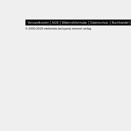
|
|
|
|
Versandkosten
AGB
Widerrufsformular
Datenschutz
Buchhandel
© 2000-2026 elektrolok.de/xyania internet verlag