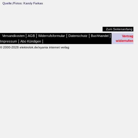
Quelle:/Fotos: Karoly Farkas
Zum Seitenanfang
|
|
|
|
|
Versandkosten
AGB
Widerrufsformular
Datenschutz
Buchhandel
Vertrag
|
|
widerrufen
Impressum
Abo Kündigen
© 2000-2026 elektrolok.de/xyania internet verlag