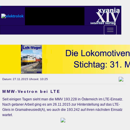
Toggle
navigation
Datum: 27.11.2015 Uhrzeit: 10:25
MMW-Vectron bei LTE
Seit einigen Tagen sieht man die MMV 193.228 in Österreich im LTE-Einsatz.
Nach getaner Arbeit ging es am 26.11.2015 zur Hinterstellung auf das LTE-
Gleis in Gramatneusiedl(A), wo auch die 193.242 auf ihren nächsten Einsatz
wartet.