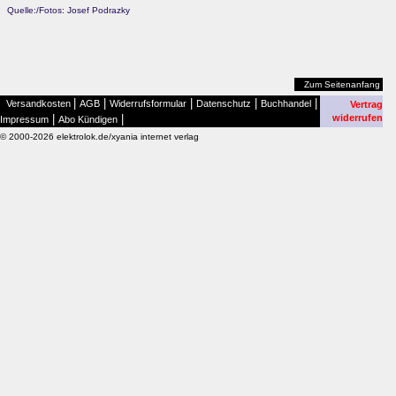
Quelle:/Fotos: Josef Podrazky
Zum Seitenanfang
|
|
|
|
|
Versandkosten
AGB
Widerrufsformular
Datenschutz
Buchhandel
Vertrag
|
|
widerrufen
Impressum
Abo Kündigen
© 2000-2026 elektrolok.de/xyania internet verlag