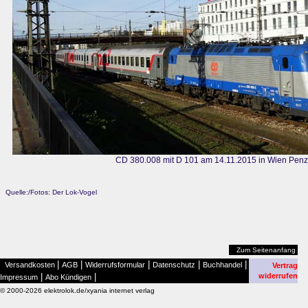
CD 380.008 mit D 101 am 14.11.2015 in Wien Penz
Quelle:/Fotos: Der Lok-Vogel
Zum Seitenanfang
|
|
|
|
|
Versandkosten
AGB
Widerrufsformular
Datenschutz
Buchhandel
Vertrag
|
|
widerrufen
Impressum
Abo Kündigen
© 2000-2026 elektrolok.de/xyania internet verlag