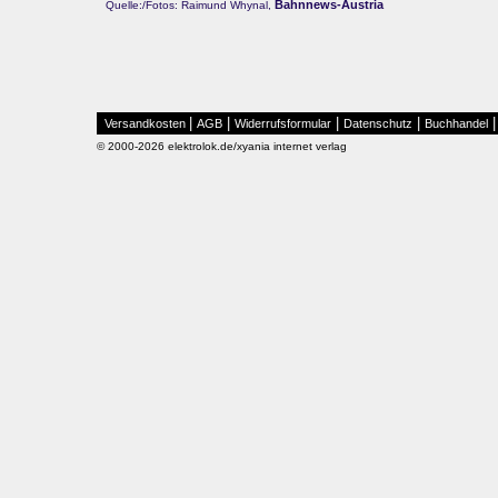
Bahnnews-Austria
Quelle:/Fotos: Raimund Whynal,
|
|
|
|
Versandkosten
AGB
Widerrufsformular
Datenschutz
Buchhandel
© 2000-2026 elektrolok.de/xyania internet verlag