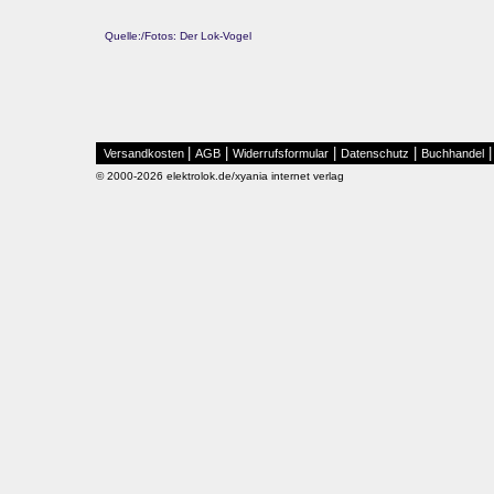
Quelle:/Fotos: Der Lok-Vogel
|
|
|
|
Versandkosten
AGB
Widerrufsformular
Datenschutz
Buchhandel
© 2000-2026 elektrolok.de/xyania internet verlag