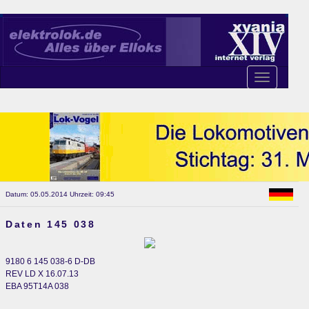
Toggle
navigation
Datum: 05.05.2014 Uhrzeit: 09:45
Daten 145 038
9180 6 145 038-6 D-DB
REV LD X 16.07.13
EBA 95T14A 038