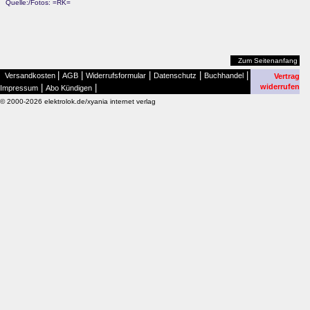
Quelle:/Fotos: =RK=
Zum Seitenanfang
|
|
|
|
|
Versandkosten
AGB
Widerrufsformular
Datenschutz
Buchhandel
Vertrag
|
|
widerrufen
Impressum
Abo Kündigen
© 2000-2026 elektrolok.de/xyania internet verlag