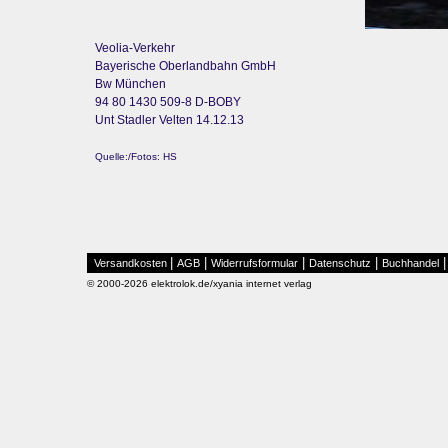
Veolia-Verkehr
Bayerische Oberlandbahn GmbH
Bw München
94 80 1430 509-8 D-BOBY
Unt Stadler Velten 14.12.13
Quelle:/Fotos: HS
|
|
|
|
Versandkosten
AGB
Widerrufsformular
Datenschutz
Buchhandel
© 2000-2026 elektrolok.de/xyania internet verlag