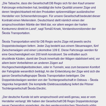
„Die Tatsache, dass die Gesellschaft DB Regio sich für den Kauf unserer
Fahrzeuge entschieden hat, bestätigt die hohe Qualität unserer Züge und
deren Vergleichbarkeit mit den Produkten spitzenmäßiger ausländischer
Hersteller von Schienenfahrzeugen. Für unsere Gesellschaft bedeutet dieser
Kontrakt einen Meilenstein. Deutschland stellt nämlich einen der
anspruchsvollsten Märkte der Welt dar, vor allem wegen der harten
Konkurrenz direkt im Land“, sagt Tomáš Krsek, Vorstandsvorsitzender der
Škoda Transportation.
Škoda Transportation wird für DB Regio sechs Züge mit jeweils sechs
Doppelstockwägen liefern. Jeder Zug besteht aus einem Steuerwagen, fünf
Zwischenwägen und einer Lokomotive 109 E. Diese Fahrzeuge werden für
eine Geschwindigkeit von 200 km/h konstruiert. Sie enthalten auch
druckfeste Kästen, damit der Druck innerhalb der Wägen stabilisiert wird, vor
allem beim Vorbeifahren an anderen Zügen auf
Hochgeschwindigkeitsstrecken, oder in Tunneln, was zum besseren Komfort
der Fahrgäste wesentlich beiträgt. An der Entwicklung der Züge wird sich die
ganze Gesellschaftsgruppe Škoda Transportation beteiligen. Die
Doppelstockwägen werden von der Tochtergesellschaft in Ostrava – Škoda
Vagonka hergestellt. Die komplette Elektroausstattung liefert die Pilsner
Tochtergesellschaft Škoda Electric.
„Der deutsche Kunde ist sehr anspruchsvoll und weiß genau, was er vom
Hersteller verlangt. Wir haben der Gesellschaft DB Regio Doppelstockzüge
neuer Generation angeboten, die den westeuropäischen Standards völlig