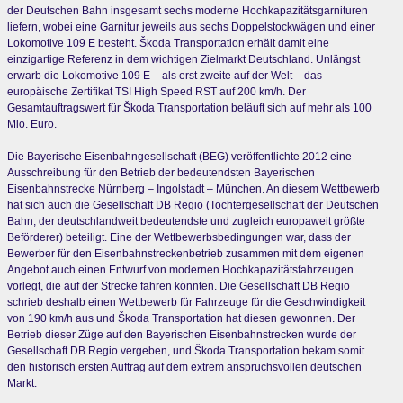
der Deutschen Bahn insgesamt sechs moderne Hochkapazitätsgarnituren
liefern, wobei eine Garnitur jeweils aus sechs Doppelstockwägen und einer
Lokomotive 109 E besteht. Škoda Transportation erhält damit eine
einzigartige Referenz in dem wichtigen Zielmarkt Deutschland. Unlängst
erwarb die Lokomotive 109 E – als erst zweite auf der Welt – das
europäische Zertifikat TSI High Speed RST auf 200 km/h. Der
Gesamtauftragswert für Škoda Transportation beläuft sich auf mehr als 100
Mio. Euro.
Die Bayerische Eisenbahngesellschaft (BEG) veröffentlichte 2012 eine
Ausschreibung für den Betrieb der bedeutendsten Bayerischen
Eisenbahnstrecke Nürnberg – Ingolstadt – München. An diesem Wettbewerb
hat sich auch die Gesellschaft DB Regio (Tochtergesellschaft der Deutschen
Bahn, der deutschlandweit bedeutendste und zugleich europaweit größte
Beförderer) beteiligt. Eine der Wettbewerbsbedingungen war, dass der
Bewerber für den Eisenbahnstreckenbetrieb zusammen mit dem eigenen
Angebot auch einen Entwurf von modernen Hochkapazitätsfahrzeugen
vorlegt, die auf der Strecke fahren könnten. Die Gesellschaft DB Regio
schrieb deshalb einen Wettbewerb für Fahrzeuge für die Geschwindigkeit
von 190 km/h aus und Škoda Transportation hat diesen gewonnen. Der
Betrieb dieser Züge auf den Bayerischen Eisenbahnstrecken wurde der
Gesellschaft DB Regio vergeben, und Škoda Transportation bekam somit
den historisch ersten Auftrag auf dem extrem anspruchsvollen deutschen
Markt.