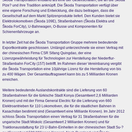
Škoda Transportation entstand als eine der Gesellschaften, die an die Škoda
Plze? und ihre Tradition anknüpft. Die Škoda Transportation verfügt über
eine eigene Forschung und Entwicklung, die dazu beitragen, dass die
Gesellschaft auf dem Markt Spitzenprodukte liefert. Den Kunden bietet sie
Elektrolokomotiven (Škoda 109E), Straßenbahnen (Škoda Elektra und
Škoda ForCity), U-Bahnwagen, O-Busse und Komponenten für
Schienenfahrzeuge an.
In letzter Zeit hat die Škoda Transportation Gruppe mehrere bedeutende
Exportkontrakte geschlossen. Unlängst unterzeichnete sie einen Vertrag mit
der chinesischen Firma CSR Sifang Quingdao, der eine
Lizenzgewährleistung für Technologien zur Herstellung der Niederflur-
Straßenbahn ForCity (15T) betrifft. Im Rahmen dieser Vereinbarung vergibt
die Škoda Transportation eine 10jährige Lizenz für die Herstellung von bis
zu 400 Wägen. Der Gesamtauftragswert kann bis zu 5 Milliarden Kronen
erreichen.
Weitere bedeutende Auslandskontrakte sind die Lieferung von 60
Straßenbahnen für die türkische Stadt Konya (Gesamtwert 2,6 Milliarden
Kronen) und mit der Firma General Electric für die Lieferung von 660
Elektroantrieben für 110 Lokomotiven, die für die staatlichen Bahnen in
Kasachstan bestimmt sind (Gesamtwert eine Milliarde Kronen). Im Jahr 2012
schloss Škoda Transportation einen Vertrag für 31 Straßenbahnen für die
ungarische Stadt Miskolc (Gesamtwert 2 Milliarden Kronen) und für
Traktionausstattung für 23 U-Bahn-Einheiten in der chinesischen Stadt Su-?