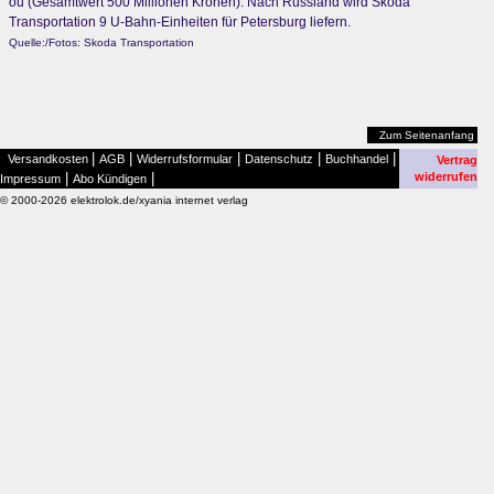
ou (Gesamtwert 500 Millionen Kronen). Nach Russland wird Škoda
Transportation 9 U-Bahn-Einheiten für Petersburg liefern.
Quelle:/Fotos: Skoda Transportation
Zum Seitenanfang
|
|
|
|
|
Versandkosten
AGB
Widerrufsformular
Datenschutz
Buchhandel
Vertrag
|
|
widerrufen
Impressum
Abo Kündigen
© 2000-2026 elektrolok.de/xyania internet verlag