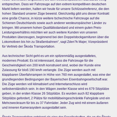
entsprechen. Dass wir Fahrzeuge auf den extrem kompetitiven deutschen
Markt liefern werden, halten wir heute für unsere Schlüsselreferenz, die den
hohen Standard unserer Züge beweist. Gleichzeitig gibt uns dieser Kontrakt
eine große Chance, in kürze weitere tschechische Fahrzeuge auf die
Schienen Deutschlands sowie auch anderer westeuropäischer Länder zu
bringen. Mit unserem hohen Qualitätsstandard und einem guten Preis-
Leistungsverhältnis möchten wir auch weitere Kunden von unseren
Produkten überzeugen, beginnend bei den Doppelstockgarnituren über die
Lokomotiven bis hin zu Straßenbahnen“, sagt Zden?k Majer, Vizepräsident
für Vertrieb der Škoda Transportation.
Aus technischer Sicht geht es um ein spitzenmäßig ausgestattetes,
modernes Produkt. Es ist interessant, dass die Fahrzeuge für die
Geschwindigkeit von 200 km/h konstruiert sind, wobei der Kunde eine
Zulassung für bloß 190 km/h verlangte. Die Züge werden auch mit
klappbaren Überfahrrampen in Höhe von 760 mm ausgestattet, was eine der
grundlegenden Bedingungen der Bayerischen Eisenbahngesellschaft war.
Die Züge werden voll klimatisiert und Internetanschluss wird
selbstverständlich sein. In den Wägen zweiter Klasse wird es 679 Sitzplätze
geben, in der ersten Klasse 26 Sitzplätze. Es wurden auch 82 klappbare
Sitzplätze gefordert, 2 Plätze für mobilitätseingeschränkte Fahrgäste und ein
Mehrzweckraum für bis zu 37 Fahrräder. Jeder Zug wird mit einem äußeren
und inneren Kamerasystem ausgestattet sein.