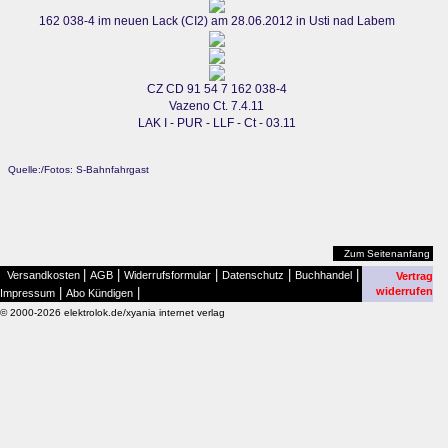
162 038-4 im neuen Lack (CI2) am 28.06.2012 in Usti nad Labem
CZ CD 91 54 7 162 038-4
Vazeno Ct. 7.4.11
LAK I - PUR - LLF - Ct - 03.11
Quelle:/Fotos: S-Bahnfahrgast
Zum Seitenanfang
|
|
|
|
|
Versandkosten
AGB
Widerrufsformular
Datenschutz
Buchhandel
Vertrag
|
|
widerrufen
Impressum
Abo Kündigen
© 2000-2026 elektrolok.de/xyania internet verlag