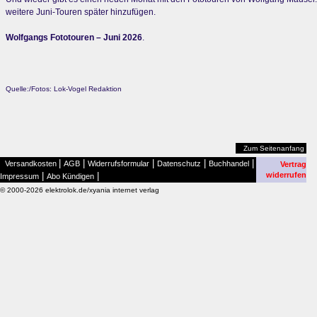
weitere Juni-Touren später hinzufügen.
Wolfgangs Fototouren – Juni 2026
.
Quelle:/Fotos: Lok-Vogel Redaktion
Zum Seitenanfang
|
|
|
|
|
Versandkosten
AGB
Widerrufsformular
Datenschutz
Buchhandel
Vertrag
|
|
widerrufen
Impressum
Abo Kündigen
© 2000-2026 elektrolok.de/xyania internet verlag