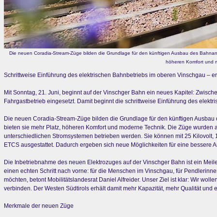
Die neuen Coradia-Stream-Züge bilden die Grundlage für den künftigen Ausbau des Bahnang
höheren Komfort und m
Schrittweise Einführung des elektrischen Bahnbetriebs im oberen Vinschgau – 
Mit Sonntag, 21. Juni, beginnt auf der Vinschger Bahn ein neues Kapitel: Zwisch
Fahrgastbetrieb eingesetzt. Damit beginnt die schrittweise Einführung des elekt
Die neuen Coradia-Stream-Züge bilden die Grundlage für den künftigen Ausbau de
bieten sie mehr Platz, höheren Komfort und moderne Technik. Die Züge wurden a
unterschiedlichen Stromsystemen betrieben werden. Sie können mit 25 Kilovolt,
ETCS ausgestattet. Dadurch ergeben sich neue Möglichkeiten für eine bessere 
Die Inbetriebnahme des neuen Elektrozuges auf der Vinschger Bahn ist ein Meil
einen echten Schritt nach vorne: für die Menschen im Vinschgau, für Pendlerinne
möchten, betont Mobilitätslandesrat Daniel Alfreider. Unser Ziel ist klar: Wir woll
verbinden. Der Westen Südtirols erhält damit mehr Kapazität, mehr Qualität und ei
Merkmale der neuen Züge