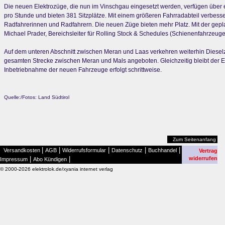
Die neuen Elektrozüge, die nun im Vinschgau eingesetzt werden, verfügen über 
pro Stunde und bieten 381 Sitzplätze. Mit einem größeren Fahrradabteil verbess
Radfahrerinnen und Radfahrern. Die neuen Züge bieten mehr Platz. Mit der gepl
Michael Prader, Bereichsleiter für Rolling Stock & Schedules (Schienenfahrzeuge
Auf dem unteren Abschnitt zwischen Meran und Laas verkehren weiterhin Diese
gesamten Strecke zwischen Meran und Mals angeboten. Gleichzeitig bleibt der E
Inbetriebnahme der neuen Fahrzeuge erfolgt schrittweise.
Quelle:/Fotos: Land Südtirol
Zum Seitenanfang
|
|
|
|
|
Versandkosten
AGB
Widerrufsformular
Datenschutz
Buchhandel
Vertrag
|
|
widerrufen
Impressum
Abo Kündigen
© 2000-2026 elektrolok.de/xyania internet verlag