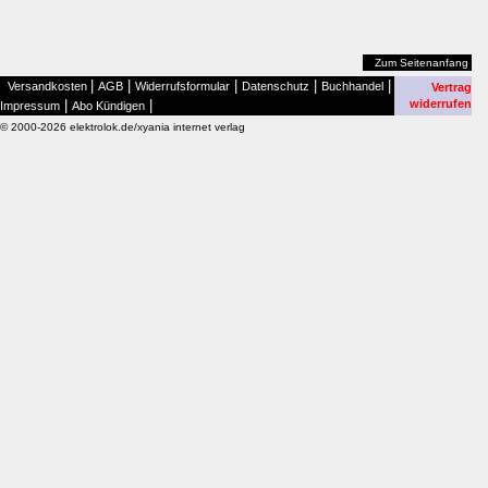
Zum Seitenanfang
|
|
|
|
|
Versandkosten
AGB
Widerrufsformular
Datenschutz
Buchhandel
Vertrag
|
|
widerrufen
Impressum
Abo Kündigen
© 2000-2026 elektrolok.de/xyania internet verlag