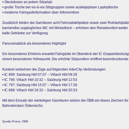
• Steckdosen an jedem Sitzplatz
• große Tische bei vis-à-vis-Sitzgruppen sowie ausklappbare Laptoptische
• moderne Fahrgastinformation über Infomonitore
Zusätzlich bieten die Garnituren acht Fahrradstellplätze sowie zwei Rollstuhlpl
barrierefrei zugängliches WC mit Wickeltisch – erhöhen den Reisekomfort weite
kalte Getränke zur Verfügung.
Panoramablick als besonderes Highlight
Ein besonderes Erlebnis erwartet Fahrgäste im Oberdeck der IC-Doppelstockzüge
einem besonderen Höhepunkt. Die erhöhte Sitzposition eröffnet beeindruckende A
Konkret verkehren die Züge auf folgenden InterCity-Verbindungen:
• IC 899: Salzburg Hbf 07:07 – Villach Hbf 09:28
• IC 796: Villach Hbf 10:32 – Salzburg Hbf 12:53
• IC 797: Salzburg Hbf 15:07 – Villach Hbf 17:28
• IC 898: Villach Hbf 18:32 – Salzburg Hbf 20:53
Mit dem Einsatz der vierteiligen Garnituren setzen die ÖBB ein klares Zeichen für
Bahnstrecken Österreichs.
Quelle:/Fotos: ÖBB