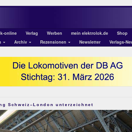
ok-online
Verlag
Werben
mein elektrolok.de
Shop
n
Archiv
Rezensionen
Newsletter
Verlags-Ne
ung Schweiz–London unterzeichnet