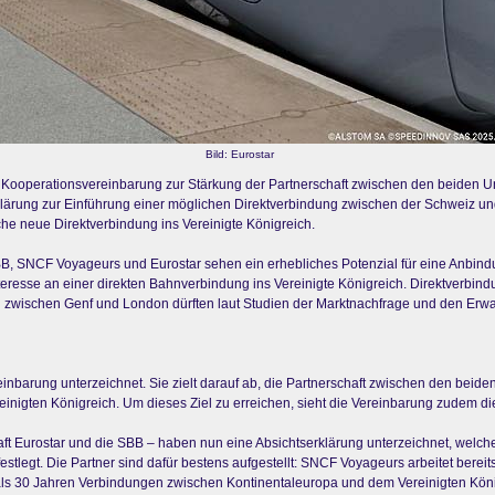
Bild: Eurostar
ooperationsvereinbarung zur Stärkung der Partnerschaft zwischen den beiden Unt
rung zur Einführung einer möglichen Direktverbindung zwischen der Schweiz und 
iche neue Direktverbindung ins Vereinigte Königreich.
BB, SNCF Voyageurs und Eurostar sehen ein erhebliches Potenzial für eine Anbind
teresse an einer direkten Bahnverbindung ins Vereinigte Königreich. Direktverbin
zwischen Genf und London dürften laut Studien der Marktnachfrage und den Erwa
arung unterzeichnet. Sie zielt darauf ab, die Partnerschaft zwischen den beid
inigten Königreich. Um dieses Ziel zu erreichen, sieht die Vereinbarung zudem d
t Eurostar und die SBB – haben nun eine Absichtserklärung unterzeichnet, welche
tlegt. Die Partner sind dafür bestens aufgestellt: SNCF Voyageurs arbeitet bere
r als 30 Jahren Verbindungen zwischen Kontinentaleuropa und dem Vereinigten Kön