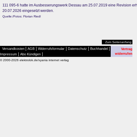
111 095-6 hatte im Ausbesserungswerk Dessau am 25.07.2019 eine Revision erha
20.07.2026 eingesetzt werden.
Quelle:/Fotos: Florian Riedl
Zum Seitenanfang
|
|
|
|
|
Versandkosten
AGB
Widerrufsformular
Datenschutz
Buchhandel
Vertrag
|
|
widerrufen
Impressum
Abo Kündigen
© 2000-2026 elektrolok.de/xyania internet verlag