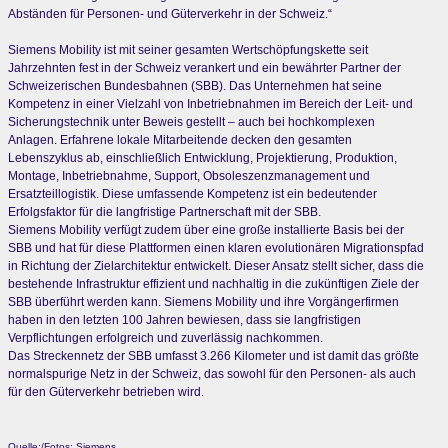
Abständen für Personen- und Güterverkehr in der Schweiz.“
Siemens Mobility ist mit seiner gesamten Wertschöpfungskette seit
Jahrzehnten fest in der Schweiz verankert und ein bewährter Partner der
Schweizerischen Bundesbahnen (SBB). Das Unternehmen hat seine
Kompetenz in einer Vielzahl von Inbetriebnahmen im Bereich der Leit- und
Sicherungstechnik unter Beweis gestellt – auch bei hochkomplexen
Anlagen. Erfahrene lokale Mitarbeitende decken den gesamten
Lebenszyklus ab, einschließlich Entwicklung, Projektierung, Produktion,
Montage, Inbetriebnahme, Support, Obsoleszenzmanagement und
Ersatzteillogistik. Diese umfassende Kompetenz ist ein bedeutender
Erfolgsfaktor für die langfristige Partnerschaft mit der SBB.
Siemens Mobility verfügt zudem über eine große installierte Basis bei der
SBB und hat für diese Plattformen einen klaren evolutionären Migrationspfad
in Richtung der Zielarchitektur entwickelt. Dieser Ansatz stellt sicher, dass die
bestehende Infrastruktur effizient und nachhaltig in die zukünftigen Ziele der
SBB überführt werden kann. Siemens Mobility und ihre Vorgängerfirmen
haben in den letzten 100 Jahren bewiesen, dass sie langfristigen
Verpflichtungen erfolgreich und zuverlässig nachkommen.
Das Streckennetz der SBB umfasst 3.266 Kilometer und ist damit das größte
normalspurige Netz in der Schweiz, das sowohl für den Personen- als auch
für den Güterverkehr betrieben wird.
Quelle:/Fotos: Siemens