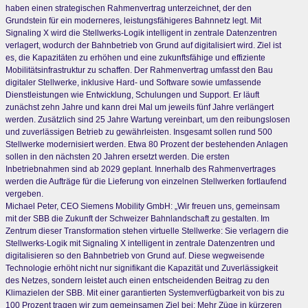
haben einen strategischen Rahmenvertrag unterzeichnet, der den
Grundstein für ein moderneres, leistungsfähigeres Bahnnetz legt. Mit
Signaling X wird die Stellwerks-Logik intelligent in zentrale Datenzentren
verlagert, wodurch der Bahnbetrieb von Grund auf digitalisiert wird. Ziel ist
es, die Kapazitäten zu erhöhen und eine zukunftsfähige und effiziente
Mobilitätsinfrastruktur zu schaffen. Der Rahmenvertrag umfasst den Bau
digitaler Stellwerke, inklusive Hard- und Software sowie umfassende
Dienstleistungen wie Entwicklung, Schulungen und Support. Er läuft
zunächst zehn Jahre und kann drei Mal um jeweils fünf Jahre verlängert
werden. Zusätzlich sind 25 Jahre Wartung vereinbart, um den reibungslosen
und zuverlässigen Betrieb zu gewährleisten. Insgesamt sollen rund 500
Stellwerke modernisiert werden. Etwa 80 Prozent der bestehenden Anlagen
sollen in den nächsten 20 Jahren ersetzt werden. Die ersten
Inbetriebnahmen sind ab 2029 geplant. Innerhalb des Rahmenvertrages
werden die Aufträge für die Lieferung von einzelnen Stellwerken fortlaufend
vergeben.
Michael Peter, CEO Siemens Mobility GmbH: „Wir freuen uns, gemeinsam
mit der SBB die Zukunft der Schweizer Bahnlandschaft zu gestalten. Im
Zentrum dieser Transformation stehen virtuelle Stellwerke: Sie verlagern die
Stellwerks-Logik mit Signaling X intelligent in zentrale Datenzentren und
digitalisieren so den Bahnbetrieb von Grund auf. Diese wegweisende
Technologie erhöht nicht nur signifikant die Kapazität und Zuverlässigkeit
des Netzes, sondern leistet auch einen entscheidenden Beitrag zu den
Klimazielen der SBB. Mit einer garantierten Systemverfügbarkeit von bis zu
100 Prozent tragen wir zum gemeinsamen Ziel bei: Mehr Züge in kürzeren