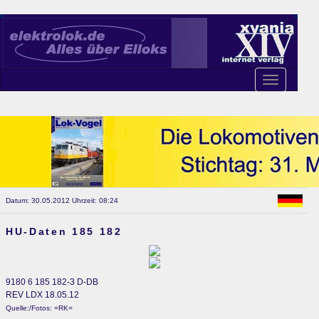
Toggle
navigation
Datum: 30.05.2012 Uhrzeit: 08:24
HU-Daten 185 182
9180 6 185 182-3 D-DB
REV LDX 18.05.12
Quelle:/Fotos: =RK=