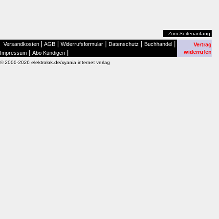
Zum Seitenanfang
|
|
|
|
|
Versandkosten
AGB
Widerrufsformular
Datenschutz
Buchhandel
Vertrag
|
|
widerrufen
Impressum
Abo Kündigen
© 2000-2026 elektrolok.de/xyania internet verlag