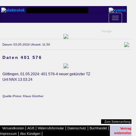
Toggle
navigation
Anzeige
Datum: 03.05.2024 Uhrzeit: 11:50
Daten 401 576
Göttingen, 01.05.2024: 401 576-4 neuer gekürzter TZ
Unt NNX 13.03.24
Quelle:/Fotos: Klaus Günther
Zum Seitenanfang
|
|
|
|
|
Versandkosten
AGB
Widerrufsformular
Datenschutz
Buchhandel
Vertrag
|
|
widerrufen
Impressum
Abo Kündigen