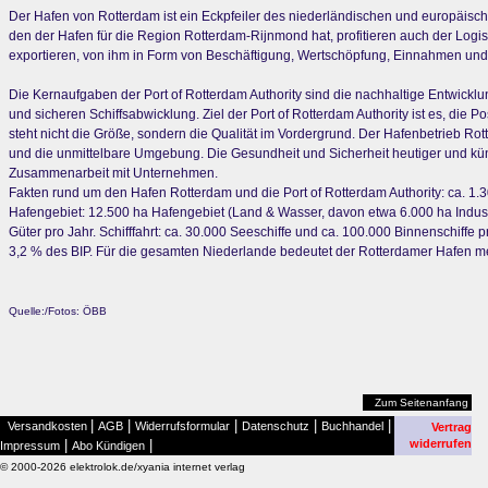
Der Hafen von Rotterdam ist ein Eckpfeiler des niederländischen und europäisc
den der Hafen für die Region Rotterdam-Rijnmond hat, profitieren auch der Logi
exportieren, von ihm in Form von Beschäftigung, Wertschöpfung, Einnahmen un
Die Kernaufgaben der Port of Rotterdam Authority sind die nachhaltige Entwicklu
und sicheren Schiffsabwicklung. Ziel der Port of Rotterdam Authority ist es, die 
steht nicht die Größe, sondern die Qualität im Vordergrund. Der Hafenbetrieb Ro
und die unmittelbare Umgebung. Die Gesundheit und Sicherheit heutiger und künf
Zusammenarbeit mit Unternehmen.
Fakten rund um den Hafen Rotterdam und die Port of Rotterdam Authority: ca. 1.3
Hafengebiet: 12.500 ha Hafengebiet (Land & Wasser, davon etwa 6.000 ha Indus
Güter pro Jahr. Schifffahrt: ca. 30.000 Seeschiffe und ca. 100.000 Binnenschiffe p
3,2 % des BIP. Für die gesamten Niederlande bedeutet der Rotterdamer Hafen me
Quelle:/Fotos: ÖBB
Zum Seitenanfang
|
|
|
|
|
Versandkosten
AGB
Widerrufsformular
Datenschutz
Buchhandel
Vertrag
|
|
widerrufen
Impressum
Abo Kündigen
© 2000-2026 elektrolok.de/xyania internet verlag