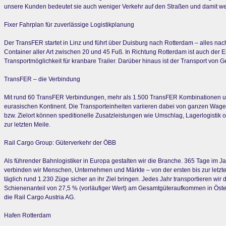
unsere Kunden bedeutet sie auch weniger Verkehr auf den Straßen und damit we
Fixer Fahrplan für zuverlässige Logistikplanung
Der TransFER startet in Linz und führt über Duisburg nach Rotterdam – alles nac
Container aller Art zwischen 20 und 45 Fuß. In Richtung Rotterdam ist auch der
Transportmöglichkeit für kranbare Trailer. Darüber hinaus ist der Transport von 
TransFER – die Verbindung
Mit rund 60 TransFER Verbindungen, mehr als 1.500 TransFER Kombinationen un
eurasischen Kontinent. Die Transporteinheiten variieren dabei von ganzen Wage
bzw. Zielort können speditionelle Zusatzleistungen wie Umschlag, Lagerlogistik 
zur letzten Meile.
Rail Cargo Group: Güterverkehr der ÖBB
Als führender Bahnlogistiker in Europa gestalten wir die Branche. 365 Tage im J
verbinden wir Menschen, Unternehmen und Märkte – von der ersten bis zur letzten
täglich rund 1.230 Züge sicher an ihr Ziel bringen. Jedes Jahr transportieren wir
Schienenanteil von 27,5 % (vorläufiger Wert) am Gesamtgüteraufkommen in Österr
die Rail Cargo Austria AG.
Hafen Rotterdam