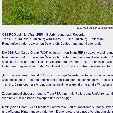
1293 053 ÖBB Produktion GmbH
ÖBB RCG optimiert TransFER mit Verbindung nach Rotterdam
TransFER Linz–Wels–Duisburg wird TransFER Linz–Duisburg–Rotterdam
Rundlaufverbindung zwischen Österreich, Deutschland und Niederlanden
Die ÖBB Rail Cargo Group (RCG) optimiert ihren TransFER (Netzwerkverbindung m
Rundlaufverbindung zwischen Österreich, Deutschland und den Niederlanden. Rot
spielt eine entscheidende Rolle im Schienengüterverkehr – der Hafen ist ein wic
Güterumschlag zwischen Bahn, Schiff und Lkw. Und auch über die europäischen G
„Mit unserem neuen TransFER Linz–Duisburg–Rotterdam schaffen wir eine weitere
wöchentlichen Rundläufen und zahlreichen Transportmöglichkeiten, vom klassisc
TransFER eine optimale Anbindung für maritime Warenströme an die Wirtschafts
Zudem ermöglicht der erneuerte TransFER innerhalb Rotterdams Umfuhren zu all
Waalhaven sowie nach Antwerpen und Zeebrügge.
Matthijs van Doorn, Vice President Commercial Port of Rotterdam Authority ist 
und effiziente Hinterlandverbindungen. Daher bietet diese neue Verbindung viel 