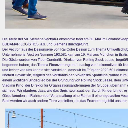
Die Taufe der 50. Siemens Vectron-Lokomotive fand am 30. Mai im Lokomotivdepot
BUDAMAR LOGISTICS, a.s. und Siemens durchgeführt.
Der Vectron aus der Designserie von RailColor Design zum Thema Umweltschutz is
Unternehmens. Vectron Nummer 193.581 kam am 19. Mai aus München in Bratis
Die Gäste wurden von Tibor Cunderlík, Direktor von Rolling Stock Lease, begrüß
begonnen haben, das Thema Finanzierung und Leasing von Lokomotiven für Kunde
und keiner von uns konnte sich vorstellen, dass wir im Frühjahr 2023 50 Lokomo
Norbert Hovan?ák, Mitglied des Vorstands der Slovenska Sporitelna, wurde zum
einem wichtigen Bindeglied bei der Gründung von Rolling Stock Lease, dem Un
Vladimír Krno, der Direktor für Organisationsänderungen der Gruppe, übernahm d
sich trug: Wir glauben, dass, wie das Sprichwort sagt, der Storch Kinder bringt,
Gäste konnten im Rahmen der Veranstaltung eine Fahrt mit einem getauften Vect
Bald werden wir auch andere Tiere vorstellen, die das Erscheinungsbild unser