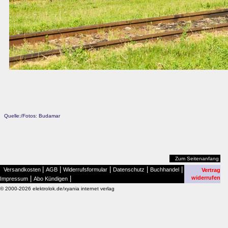
Quelle:/Fotos: Budamar
Zum Seitenanfang
|
|
|
|
|
Versandkosten
AGB
Widerrufsformular
Datenschutz
Buchhandel
Vertrag
|
|
widerrufen
Impressum
Abo Kündigen
© 2000-2026 elektrolok.de/xyania internet verlag