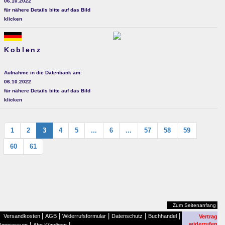
06.10.2022
für nähere Details bitte auf das Bild
klicken
Koblenz
Aufnahme in die Datenbank am:
06.10.2022
für nähere Details bitte auf das Bild
klicken
1
2
3
4
5
...
6
...
57
58
59
60
61
Zum Seitenanfang
|
|
|
|
|
Versandkosten
AGB
Widerrufsformular
Datenschutz
Buchhandel
Vertrag
|
|
widerrufen