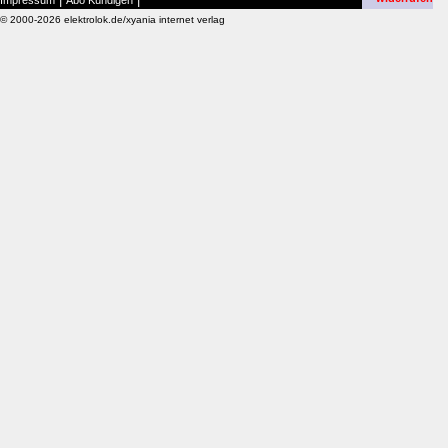
Impressum
Abo Kündigen
© 2000-2026 elektrolok.de/xyania internet verlag