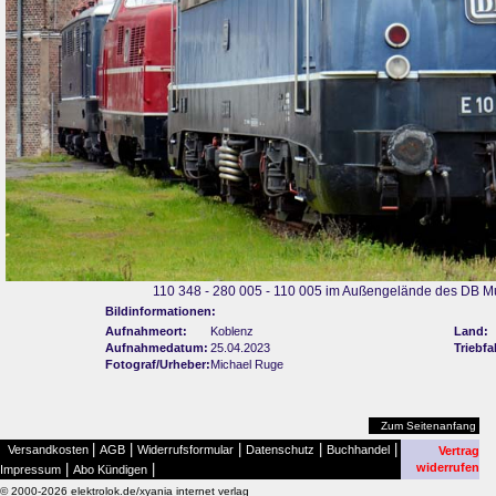
110 348 - 280 005 - 110 005 im Außengelände des DB Mu
Bildinformationen:
Aufnahmeort:
Koblenz
Land:
Aufnahmedatum:
25.04.2023
Triebf
Fotograf/Urheber:
Michael Ruge
Zum Seitenanfang
|
|
|
|
|
Versandkosten
AGB
Widerrufsformular
Datenschutz
Buchhandel
Vertrag
|
|
widerrufen
Impressum
Abo Kündigen
© 2000-2026 elektrolok.de/xyania internet verlag