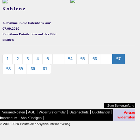
Koblenz
Aufnahme in die Datenbank am:
07.09.2010
für nähere Details bitte auf das Bild
klicken
1
2
3
4
5
...
54
55
56
...
57
58
59
60
61
Zum Seitenanfang
|
|
|
|
|
Versandkosten
AGB
Widerrufsformular
Datenschutz
Buchhandel
Vertrag
|
|
widerrufen
Impressum
Abo Kündigen
© 2000-2026 elektrolok.de/xyania internet verlag