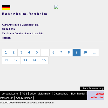
Bobenheim-Roxheim
Aufnahme in die Datenbank am:
13.04.2015
für nähere Details bitte auf das Bild
klicken
1
2
3
4
5
...
6
7
8
9
10
...
11
12
13
14
15
Zum Seitenanfang
|
|
|
|
|
Versandkosten
AGB
Widerrufsformular
Datenschutz
Buchhandel
Vertrag
|
|
widerrufen
Impressum
Abo Kündigen
© 2000-2026 elektrolok.de/xyania internet verlag