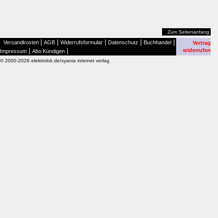
Zum Seitenanfang
|
|
|
|
|
Versandkosten
AGB
Widerrufsformular
Datenschutz
Buchhandel
Vertrag
|
|
widerrufen
Impressum
Abo Kündigen
© 2000-2026 elektrolok.de/xyania internet verlag