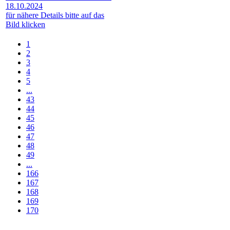
18.10.2024
für nähere Details bitte auf das
Bild klicken
1
2
3
4
5
...
43
44
45
46
47
48
49
...
166
167
168
169
170