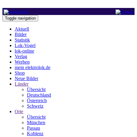
Toggle navigation
Aktuell
Bilder
Statistik
Lok-Vogel
lok-online
Verlag
Werben
mein elektrolok.de
Shop
Neue Bilder
Länder
Übersicht
Deutschland
Österreich
Schweiz
Orte
Übersicht
München
Passau
Koblenz