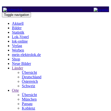
Toggle navigation
Aktuell
Bilder
Statistik
Lok-Vogel
lok-online
Verlag
Werben
mein elektrolok.de
Shop
Neue Bilder
Länder
Übersicht
Deutschland
Österreich
Schweiz
Orte
Übersicht
München
Passau
Koblenz