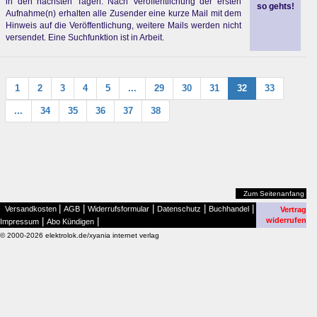
in den nächsten Tagen. Nach Veröffentlichung der ersten
so gehts!
Aufnahme(n) erhalten alle Zusender eine kurze Mail mit dem
Hinweis auf die Veröffentlichung, weitere Mails werden nicht
versendet. Eine Suchfunktion ist in Arbeit.
1
2
3
4
5
...
29
30
31
32
33
...
34
35
36
37
38
Zum Seitenanfang
|
|
|
|
|
Versandkosten
AGB
Widerrufsformular
Datenschutz
Buchhandel
Vertrag
|
|
widerrufen
Impressum
Abo Kündigen
© 2000-2026 elektrolok.de/xyania internet verlag