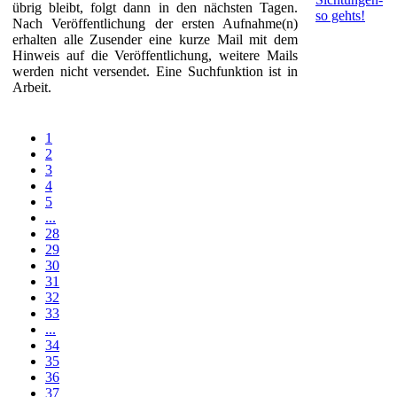
übrig bleibt, folgt dann in den nächsten Tagen.
so gehts!
Nach Veröffentlichung der ersten Aufnahme(n)
erhalten alle Zusender eine kurze Mail mit dem
Hinweis auf die Veröffentlichung, weitere Mails
werden nicht versendet. Eine Suchfunktion ist in
Arbeit.
1
2
3
4
5
...
28
29
30
31
32
33
...
34
35
36
37