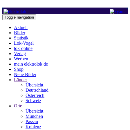
Toggle navigation
Aktuell
Bilder
Statistik
Lok-Vogel
lok-online
Verlag
Werben
mein elektrolok.de
Shop
Neue Bilder
Länder
Übersicht
Deutschland
Österreich
Schweiz
Orte
Übersicht
München
Passau
Koblenz