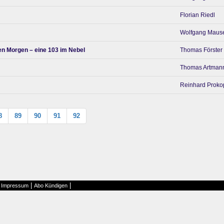
Florian Riedl
Wolfgang Maus
en Morgen – eine 103 im Nebel
Thomas Förster
Thomas Artman
Reinhard Proko
8
89
90
91
92
|
|
|
Impressum
Abo Kündigen