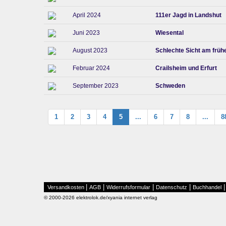
April 2024
111er Jagd in Landshut
Juni 2023
Wiesental
August 2023
Schlechte Sicht am früh
Februar 2024
Crailsheim und Erfurt
September 2023
Schweden
1
2
3
4
5
...
6
7
8
...
8
|
|
|
|
Versandkosten
AGB
Widerrufsformular
Datenschutz
Buchhandel
© 2000-2026 elektrolok.de/xyania internet verlag