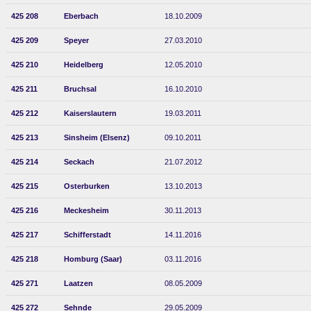
425 208
Eberbach
18.10.2009
425 209
Speyer
27.03.2010
425 210
Heidelberg
12.05.2010
425 211
Bruchsal
16.10.2010
425 212
Kaiserslautern
19.03.2011
425 213
Sinsheim (Elsenz)
09.10.2011
425 214
Seckach
21.07.2012
425 215
Osterburken
13.10.2013
425 216
Meckesheim
30.11.2013
425 217
Schifferstadt
14.11.2016
425 218
Homburg (Saar)
03.11.2016
425 271
Laatzen
08.05.2009
425 272
Sehnde
29.05.2009