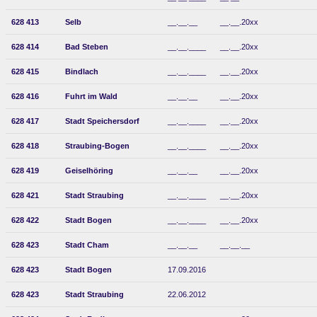
628 413
Selb
__.__.__
__.__.20xx
628 414
Bad Steben
__.__.____
__.__.20xx
628 415
Bindlach
__.__.____
__.__.20xx
628 416
Fuhrt im Wald
__.__.__
__.__.20xx
628 417
Stadt Speichersdorf
__.__.____
__.__.20xx
628 418
Straubing-Bogen
__.__.____
__.__.20xx
628 419
Geiselhöring
__.__.__
__.__.20xx
628 421
Stadt Straubing
__.__.____
__.__.20xx
628 422
Stadt Bogen
__.__.____
__.__.20xx
628 423
Stadt Cham
__.__.__
__.__.__
628 423
Stadt Bogen
17.09.2016
628 423
Stadt Straubing
22.06.2012