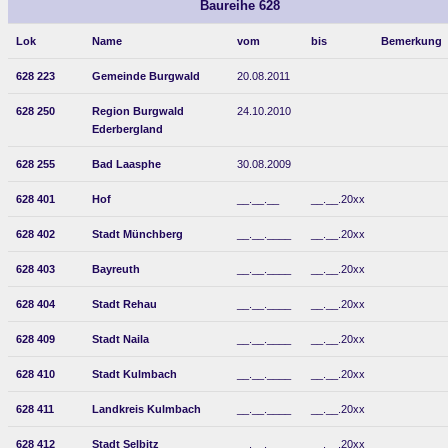
Baureihe 628
Lok
Name
vom
bis
Bemerkung
628 223
Gemeinde Burgwald
20.08.2011
628 250
Region Burgwald
24.10.2010
Ederbergland
628 255
Bad Laasphe
30.08.2009
628 401
Hof
__.__.__
__.__.20xx
628 402
Stadt Münchberg
__.__.____
__.__.20xx
628 403
Bayreuth
__.__.____
__.__.20xx
628 404
Stadt Rehau
__.__.____
__.__.20xx
628 409
Stadt Naila
__.__.____
__.__.20xx
628 410
Stadt Kulmbach
__.__.____
__.__.20xx
628 411
Landkreis Kulmbach
__.__.____
__.__.20xx
628 412
Stadt Selbitz
__.__.____
__.__.20xx