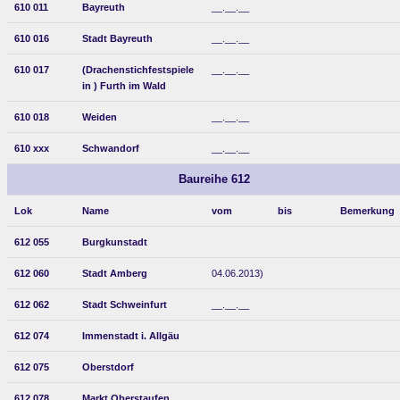
610 011
Bayreuth
__.__.__
610 016
Stadt Bayreuth
__.__.__
610 017
(Drachenstichfestspiele
__.__.__
in ) Furth im Wald
610 018
Weiden
__.__.__
610 xxx
Schwandorf
__.__.__
Baureihe 612
Lok
Name
vom
bis
Bemerkung
612 055
Burgkunstadt
612 060
Stadt Amberg
04.06.2013)
612 062
Stadt Schweinfurt
__.__.__
612 074
Immenstadt i. Allgäu
612 075
Oberstdorf
612 078
Markt Oberstaufen
__.__.__