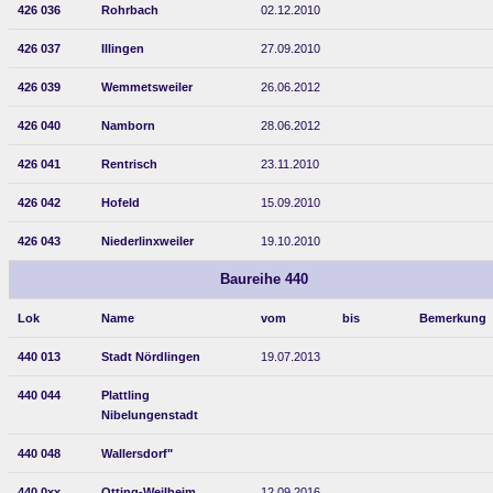
426 036
Rohrbach
02.12.2010
426 037
Illingen
27.09.2010
426 039
Wemmetsweiler
26.06.2012
426 040
Namborn
28.06.2012
426 041
Rentrisch
23.11.2010
426 042
Hofeld
15.09.2010
426 043
Niederlinxweiler
19.10.2010
Baureihe 440
Lok
Name
vom
bis
Bemerkung
440 013
Stadt Nördlingen
19.07.2013
440 044
Plattling
Nibelungenstadt
440 048
Wallersdorf"
440 0xx
Otting-Weilheim
12.09.2016