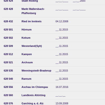
628 424
Stadt Roding
__.__.____
__.__.20xx
628 428
Markt Mallersbach-
__.__.____
__.__.____
Pfaffenberg
628 432
Ried im Innkreis
04.12.2008
628 501
Hörnum
__.11.2015
628 502
Keitum
__.11.2015
628 509
Westerland(Sylt)
__.11.2015
628 512
Kampen
__.11.2015
628 521
Archsum
__.11.2015
628 535
Wenningstedt-Braderup
__.11.2015
628 540
Rantum
__.11.2015
628 556
Aschau im Chiemgau
16.07.2016
628 560
Landkreis Altötting
__.__.__
628 576
Garching a. d. Alz
13.09.2008