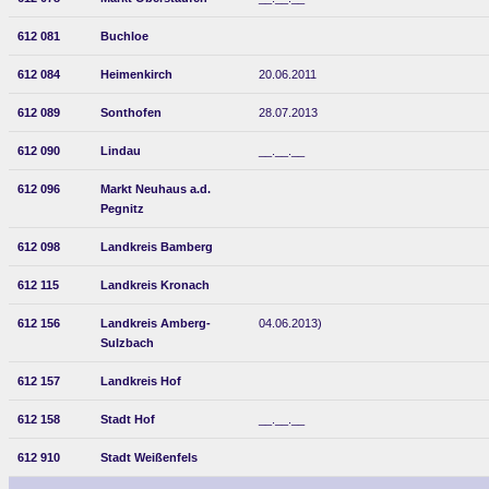
612 081
Buchloe
612 084
Heimenkirch
20.06.2011
612 089
Sonthofen
28.07.2013
612 090
Lindau
__.__.__
612 096
Markt Neuhaus a.d.
Pegnitz
612 098
Landkreis Bamberg
612 115
Landkreis Kronach
612 156
Landkreis Amberg-
04.06.2013)
Sulzbach
612 157
Landkreis Hof
612 158
Stadt Hof
__.__.__
612 910
Stadt Weißenfels