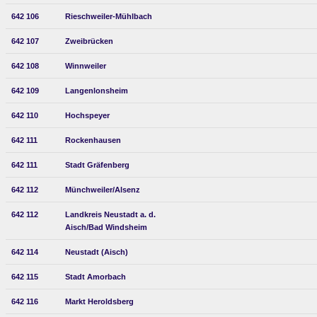
642 106
Rieschweiler-Mühlbach
642 107
Zweibrücken
642 108
Winnweiler
642 109
Langenlonsheim
642 110
Hochspeyer
642 111
Rockenhausen
642 111
Stadt Gräfenberg
642 112
Münchweiler/Alsenz
642 112
Landkreis Neustadt a. d.
Aisch/Bad Windsheim
642 114
Neustadt (Aisch)
642 115
Stadt Amorbach
642 116
Markt Heroldsberg