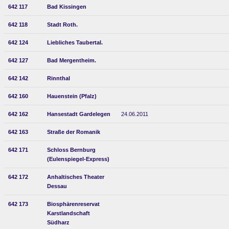
642 117
Bad Kissingen
642 118
Stadt Roth.
642 124
Liebliches Taubertal.
642 127
Bad Mergentheim.
642 142
Rinnthal
642 160
Hauenstein (Pfalz)
642 162
Hansestadt Gardelegen
24.06.2011
642 163
Straße der Romanik
642 171
Schloss Bernburg
(Eulenspiegel-Express)
642 172
Anhaltisches Theater
Dessau
642 173
Biosphärenreservat
Karstlandschaft
Südharz