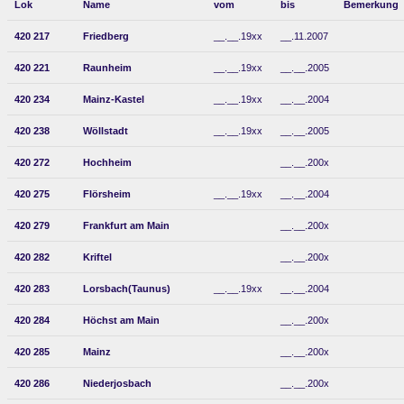
Lok
Name
vom
bis
Bemerkung
420 217
Friedberg
__.__.19xx
__.11.2007
420 221
Raunheim
__.__.19xx
__.__.2005
420 234
Mainz-Kastel
__.__.19xx
__.__.2004
420 238
Wöllstadt
__.__.19xx
__.__.2005
420 272
Hochheim
__.__.200x
420 275
Flörsheim
__.__.19xx
__.__.2004
420 279
Frankfurt am Main
__.__.200x
420 282
Kriftel
__.__.200x
420 283
Lorsbach(Taunus)
__.__.19xx
__.__.2004
420 284
Höchst am Main
__.__.200x
420 285
Mainz
__.__.200x
420 286
Niederjosbach
__.__.200x