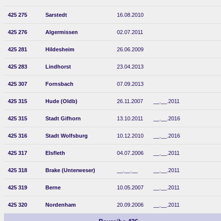
425 275
Sarstedt
16.08.2010
425 276
Algermissen
02.07.2011
425 281
Hildesheim
26.06.2009
425 283
Lindhorst
23.04.2013
425 307
Fornsbach
07.09.2013
425 315
Hude (Oldb)
26.11.2007
__.__.2011
425 315
Stadt Gifhorn
13.10.2011
__.__.2016
425 316
Stadt Wolfsburg
10.12.2010
__.__.2016
425 317
Elsfleth
04.07.2006
__.__.2011
425 318
Brake (Unterweser)
__.__.__
__.__.2011
425 319
Berne
10.05.2007
__.__.2011
425 320
Nordenham
20.09.2006
__.__.2011