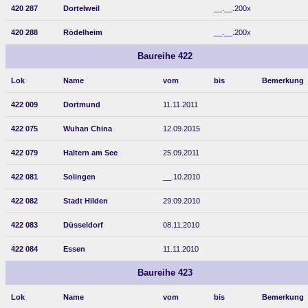
420 287
Dortelweil
__.__.200x
420 288
Rödelheim
__.__.200x
Baureihe 422
Lok
Name
vom
bis
Bemerkung
422 009
Dortmund
11.11.2011
422 075
Wuhan China
12.09.2015
422 079
Haltern am See
25.09.2011
422 081
Solingen
__.10.2010
422 082
Stadt Hilden
29.09.2010
422 083
Düsseldorf
08.11.2010
422 084
Essen
11.11.2010
Baureihe 423
Lok
Name
vom
bis
Bemerkung