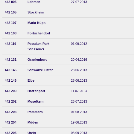
442 005
Lehmen
27.07.2013
442 105
Stockheim
442 107
Markt Küps
442 108
Förtschendorf
442 119
Potsdam Park
01.09.2012
Sanssouci
442 131
Oranienburg
20.04.2016
442 145
Schwarze Elster
28.06.2013
442 146
Elbe
28.06.2013
442 200
Hatzenport
11.07.2013
442 202
Moselkern
26.07.2013
442 203
Pommern
01.08.2013
442 204
Müden
19.06.2013
442 205
Ürzig
03.09.2013