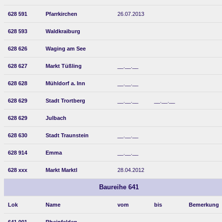
628 591
Pfarrkirchen
26.07.2013
628 593
Waldkraiburg
628 626
Waging am See
628 627
Markt Tüßling
__.__.__
628 628
Mühldorf a. Inn
__.__.__
628 629
Stadt Trortberg
__.__.__
__.__.__
628 629
Julbach
628 630
Stadt Traunstein
__.__.__
628 914
Emma
__.__.__
628 xxx
Markt Marktl
28.04.2012
Baureihe 641
Lok
Name
vom
bis
Bemerkung