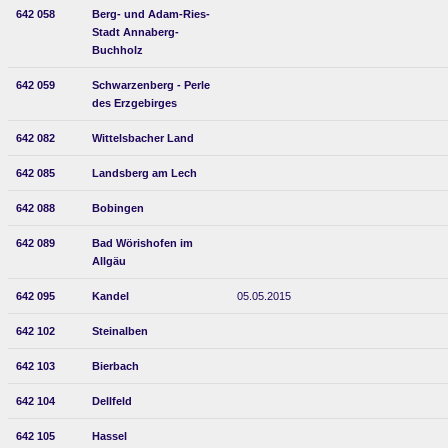
642 058
Berg- und Adam-Ries-
Stadt Annaberg-
Buchholz
642 059
Schwarzenberg - Perle
des Erzgebirges
642 082
Wittelsbacher Land
642 085
Landsberg am Lech
642 088
Bobingen
642 089
Bad Wörishofen im
Allgäu
642 095
Kandel
05.05.2015
642 102
Steinalben
642 103
Bierbach
642 104
Dellfeld
642 105
Hassel