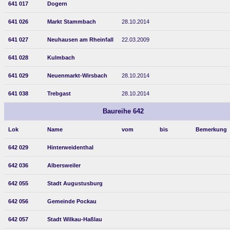
641 017
Dogern
641 026
Markt Stammbach
28.10.2014
641 027
Neuhausen am Rheinfall
22.03.2009
641 028
Kulmbach
641 029
Neuenmarkt-Wirsbach
28.10.2014
641 038
Trebgast
28.10.2014
Baureihe 642
Lok
Name
vom
bis
Bemerkung
642 029
Hinterweidenthal
642 036
Albersweiler
642 055
Stadt Augustusburg
642 056
Gemeinde Pockau
642 057
Stadt Wilkau-Haßlau