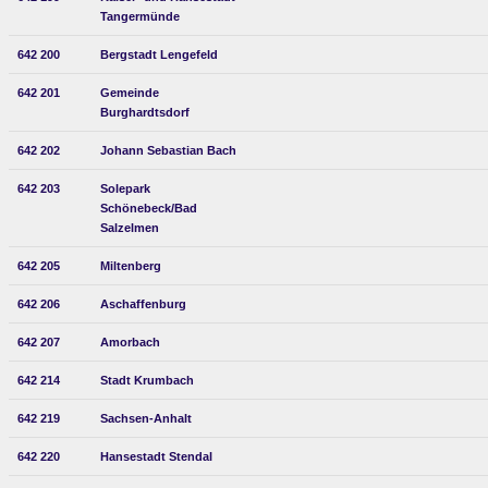
Tangermünde
642 200
Bergstadt Lengefeld
642 201
Gemeinde
Burghardtsdorf
642 202
Johann Sebastian Bach
642 203
Solepark
Schönebeck/Bad
Salzelmen
642 205
Miltenberg
642 206
Aschaffenburg
642 207
Amorbach
642 214
Stadt Krumbach
642 219
Sachsen-Anhalt
642 220
Hansestadt Stendal