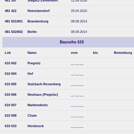
481 397
Steglitz-Zehlendorf
12.09.2016
481 422
Reinickendorf
20.04.2016
481 501/601
Brandenburg
08.08.2014
481 502/602
Berlin
08.08.2014
Baureihe 610
Lok
Name
vom
bis
Bemerkung
610 002
Pregnitz
__.__.__
610 004
Hof
__.__.__
610 005
Sulzbach-Rosenberg
__.__.__
610 006
Neuhaus (Pregnitz)
__.__.__
610 007
Marktredwitz
__.__.__
610 008
Cham
__.__.__
610 010
Hersbruck
__.__.__