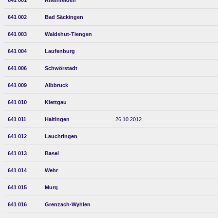
641 001
Rheinfelden
641 002
Bad Säckingen
641 003
Waldshut-Tiengen
641 004
Laufenburg
641 006
Schwörstadt
641 009
Albbruck
641 010
Klettgau
641 011
Haltingen
26.10.2012
641 012
Lauchringen
641 013
Basel
641 014
Wehr
641 015
Murg
641 016
Grenzach-Wyhlen