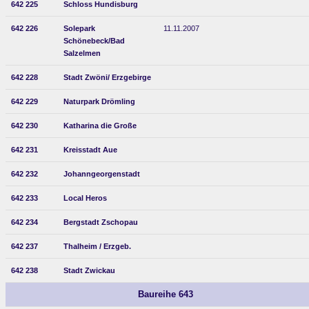
642 225
Schloss Hundisburg
642 226
Solepark
11.11.2007
Schönebeck/Bad
Salzelmen
642 228
Stadt Zwöni/ Erzgebirge
642 229
Naturpark Drömling
642 230
Katharina die Große
642 231
Kreisstadt Aue
642 232
Johanngeorgenstadt
642 233
Local Heros
642 234
Bergstadt Zschopau
642 237
Thalheim / Erzgeb.
642 238
Stadt Zwickau
Baureihe 643