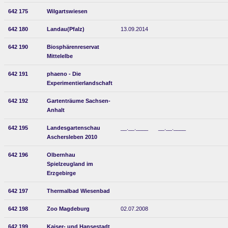
642 175
Wilgartswiesen
642 180
Landau(Pfalz)
13.09.2014
642 190
Biosphärenreservat
Mittelelbe
642 191
phaeno - Die
Experimentierlandschaft
642 192
Gartenträume Sachsen-
Anhalt
642 195
Landesgartenschau
__.__.____
__.__.____
Aschersleben 2010
642 196
Olbernhau
Spielzeugland im
Erzgebirge
642 197
Thermalbad Wiesenbad
642 198
Zoo Magdeburg
02.07.2008
642 199
Kaiser- und Hansestadt