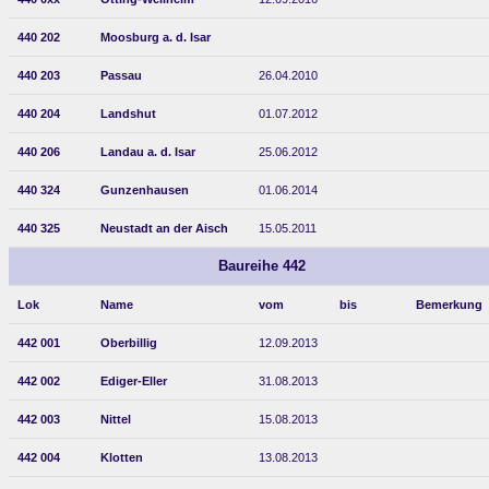
440 202
Moosburg a. d. Isar
440 203
Passau
26.04.2010
440 204
Landshut
01.07.2012
440 206
Landau a. d. Isar
25.06.2012
440 324
Gunzenhausen
01.06.2014
440 325
Neustadt an der Aisch
15.05.2011
Baureihe 442
Lok
Name
vom
bis
Bemerkung
442 001
Oberbillig
12.09.2013
442 002
Ediger-Eller
31.08.2013
442 003
Nittel
15.08.2013
442 004
Klotten
13.08.2013