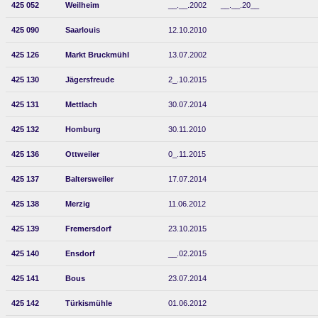
425 052
Weilheim
__.__.2002
__.__.20__
425 090
Saarlouis
12.10.2010
425 126
Markt Bruckmühl
13.07.2002
425 130
Jägersfreude
2_.10.2015
425 131
Mettlach
30.07.2014
425 132
Homburg
30.11.2010
425 136
Ottweiler
0_.11.2015
425 137
Baltersweiler
17.07.2014
425 138
Merzig
11.06.2012
425 139
Fremersdorf
23.10.2015
425 140
Ensdorf
__.02.2015
425 141
Bous
23.07.2014
425 142
Türkismühle
01.06.2012