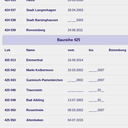
424 035
Haste
28.09.2008
424 037
Stadt Langenhagen
28.04.2003
424 038
Stadt Barsinghausen
__.__.2003
424 039
Ronnenberg
24.06.2011
Baureihe 425
Lok
Name
vom
bis
Bemerkung
425 013
Emmerthal
16.09.2014
425 042
Markt Kolbermoor
10.03.2002
__.__.2007
425 043
Garmisch-Partenkirchen
__.__.2002
__.__.2007
425 046
Traunstein
__.__.____
__.__.20__
425 048
Bad Aibling
13.07.2002
__.__.20__
425 050
Rosenheim
08.03.2002
__.__.2007
425 050
Altenbeken
04.07.2015