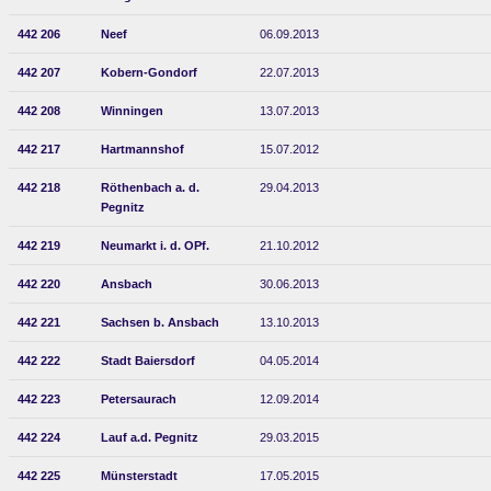
442 206
Neef
06.09.2013
442 207
Kobern-Gondorf
22.07.2013
442 208
Winningen
13.07.2013
442 217
Hartmannshof
15.07.2012
442 218
Röthenbach a. d.
29.04.2013
Pegnitz
442 219
Neumarkt i. d. OPf.
21.10.2012
442 220
Ansbach
30.06.2013
442 221
Sachsen b. Ansbach
13.10.2013
442 222
Stadt Baiersdorf
04.05.2014
442 223
Petersaurach
12.09.2014
442 224
Lauf a.d. Pegnitz
29.03.2015
442 225
Münsterstadt
17.05.2015