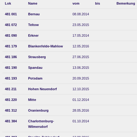
Lok
Name
vom
bis
Bemerkung
481 001
Bernau
08.08.2014
481 072
Teltow
23.05.2015
481 090
Erkner
17.05.2014
481 179
Blankenfelde-Mahlow
12.05.2016
481 186
Strausberg
27.06.2015
481 190
Spandau
13.06.2015
481 193
Potsdam
20.09.2015
481 211
Hohen Neuendorf
12.10.2015
481 220
Mitte
01.12.2014
481 312
Oranienburg
28.05.2016
481 384
Charlottenburg-
01.10.2014
Wilmersdorf