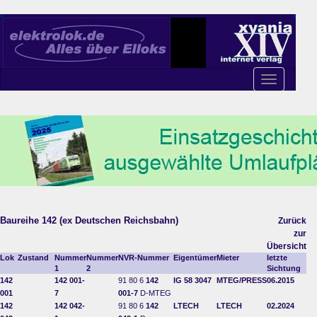
Toggle
navigation
Baureihe 142 (ex Deutschen Reichsbahn)
Zurück
zur
Übersicht
Lok
Zustand
Nummer
Nummer
NVR-Nummer
Eigentümer
Mieter
letzte
1
2
Sichtung
142
142 001-
91 80 6
142
IG 58 3047
MTEG/PRESS
06.2015
001
7
001-7
D-MTEG
142
142 042-
91 80 6
142
LTECH
LTECH
02.2024