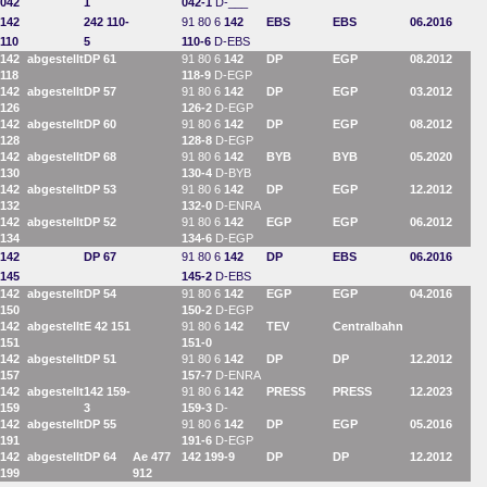
042
1
042-1
D-___
142
242 110-
91 80 6
142
EBS
EBS
06.2016
110
5
110-6
D-EBS
142
abgestellt
DP 61
91 80 6
142
DP
EGP
08.2012
118
118-9
D-EGP
142
abgestellt
DP 57
91 80 6
142
DP
EGP
03.2012
126
126-2
D-EGP
142
abgestellt
DP 60
91 80 6
142
DP
EGP
08.2012
128
128-8
D-EGP
142
abgestellt
DP 68
91 80 6
142
BYB
BYB
05.2020
130
130-4
D-BYB
142
abgestellt
DP 53
91 80 6
142
DP
EGP
12.2012
132
132-0
D-ENRA
142
abgestellt
DP 52
91 80 6
142
EGP
EGP
06.2012
134
134-6
D-EGP
142
DP 67
91 80 6
142
DP
EBS
06.2016
145
145-2
D-EBS
142
abgestellt
DP 54
91 80 6
142
EGP
EGP
04.2016
150
150-2
D-EGP
142
abgestellt
E 42 151
91 80 6
142
TEV
Centralbahn
151
151-0
142
abgestellt
DP 51
91 80 6
142
DP
DP
12.2012
157
157-7
D-ENRA
142
abgestellt
142 159-
91 80 6
142
PRESS
PRESS
12.2023
159
3
159-3
D-
142
abgestellt
DP 55
91 80 6
142
DP
EGP
05.2016
191
191-6
D-EGP
142
abgestellt
DP 64
Ae 477
142 199-9
DP
DP
12.2012
199
912