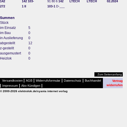
142
142 103-
91 80 6
142
LTECH
LTECH
02.2024
272
1 II
103-1
D-___
Summen
Stück
im Einsatz
5
im Bau
0
in Auslieferung
0
abgestellt
12
z-gestellt
0
ausgemustert
0
Heizlok
0
Zum Seitenanfang
|
|
|
|
Versandkosten
AGB
Widerrufsformular
Datenschutz
Buchhandel
Vertrag
|
|
|
widerrufen
Impressum
Abo Kündigen
© 2000-2026 elektrolok.de/xyania internet verlag