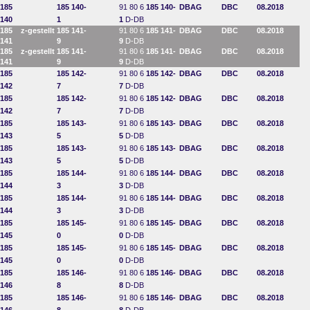
185
185 140-
91 80 6
185 140-
DBAG
DBC
08.2018
140
1
1
D-DB
185
z-gestellt
185 141-
91 80 6
185 141-
DBAG
DBC
08.2018
141
9
9
D-DB
185
z-gestellt
185 141-
91 80 6
185 141-
DBAG
DBC
08.2018
141
9
9
D-DB
185
185 142-
91 80 6
185 142-
DBAG
DBC
08.2018
142
7
7
D-DB
185
185 142-
91 80 6
185 142-
DBAG
DBC
08.2018
142
7
7
D-DB
185
185 143-
91 80 6
185 143-
DBAG
DBC
08.2018
143
5
5
D-DB
185
185 143-
91 80 6
185 143-
DBAG
DBC
08.2018
143
5
5
D-DB
185
185 144-
91 80 6
185 144-
DBAG
DBC
08.2018
144
3
3
D-DB
185
185 144-
91 80 6
185 144-
DBAG
DBC
08.2018
144
3
3
D-DB
185
185 145-
91 80 6
185 145-
DBAG
DBC
08.2018
145
0
0
D-DB
185
185 145-
91 80 6
185 145-
DBAG
DBC
08.2018
145
0
0
D-DB
185
185 146-
91 80 6
185 146-
DBAG
DBC
08.2018
146
8
8
D-DB
185
185 146-
91 80 6
185 146-
DBAG
DBC
08.2018