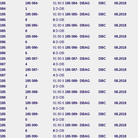
185
185 084-
91 80 6
185 084-
DBAG
DBC
08.2018
084
1
1
D-DB
185
185 085-
91 80 6
185 085-
DBAG
DBC
08.2018
085
8
8
D-DB
185
185 085-
91 80 6
185 085-
DBAG
DBC
08.2018
085
8
8
D-DB
185
185 086-
91 80 6
185 086-
DBAG
DBC
08.2018
086
6
6
D-DB
185
185 086-
91 80 6
185 086-
DBAG
DBC
08.2018
086
6
6
D-DB
185
185 087-
91 80 6
185 087-
DBAG
DBC
08.2018
087
4
4
D-DB
185
185 087-
91 80 6
185 087-
DBAG
DBC
08.2018
087
4
4
D-DB
185
185 088-
91 80 6
185 088-
DBAG
DBC
08.2018
088
2
2
D-DB
185
185 088-
91 80 6
185 088-
DBAG
DBC
08.2018
088
2
2
D-DB
185
185 089-
91 80 6
185 089-
DBAG
DBC
08.2018
089
0
0
D-DB
185
185 089-
91 80 6
185 089-
DBAG
DBC
08.2018
089
0
0
D-DB
185
185 090-
91 80 6
185 090-
DBAG
DBC
08.2018
090
8
8
D-DB
185
185 090-
91 80 6
185 090-
DBAG
DBC
08.2018