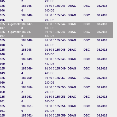
045
2
2
D-DB
185
185 046-
91 80 6
185 046-
DBAG
DBC
08.2018
046
0
0
D-DB
185
185 046-
91 80 6
185 046-
DBAG
DBC
08.2018
046
0
0
D-DB
185
z-gestellt
185 047-
91 80 6
185 047-
DBAG
DBC
08.2018
047
8
8
D-DB
185
z-gestellt
185 047-
91 80 6
185 047-
DBAG
DBC
08.2018
047
8
8
D-DB
185
185 048-
91 80 6
185 048-
DBAG
DBC
08.2018
048
6
6
D-DB
185
185 048-
91 80 6
185 048-
DBAG
DBC
08.2018
048
6
6
D-DB
185
185 049-
91 80 6
185 049-
DBAG
DBC
08.2018
049
4
4
D-DB
185
185 049-
91 80 6
185 049-
DBAG
DBC
08.2018
049
4
4
D-DB
185
185 050-
91 80 6
185 050-
DBAG
DBC
08.2018
050
2
2
D-DB
185
185 050-
91 80 6
185 050-
DBAG
DBC
08.2018
050
2
2
D-DB
185
185 051-
91 80 6
185 051-
DBAG
DBC
08.2018
051
0
0
D-DB
185
185 051-
91 80 6
185 051-
DBAG
DBC
08.2018
051
0
0
D-DB
185
185 052-
91 80 6
185 052-
DBAG
DBC
08.2018