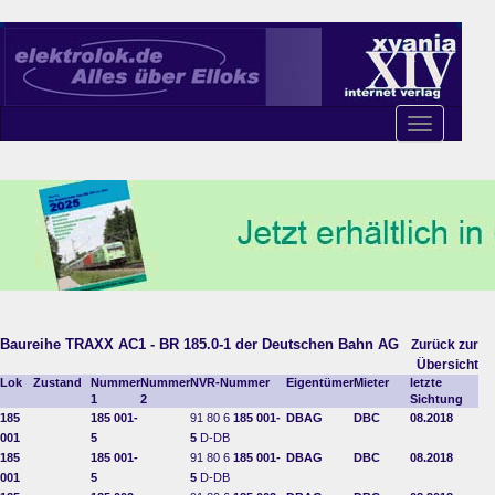
Toggle
navigation
Baureihe TRAXX AC1 - BR 185.0-1 der Deutschen Bahn AG
Zurück zur
Übersicht
Lok
Zustand
Nummer
Nummer
NVR-Nummer
Eigentümer
Mieter
letzte
1
2
Sichtung
185
185 001-
91 80 6
185 001-
DBAG
DBC
08.2018
001
5
5
D-DB
185
185 001-
91 80 6
185 001-
DBAG
DBC
08.2018
001
5
5
D-DB