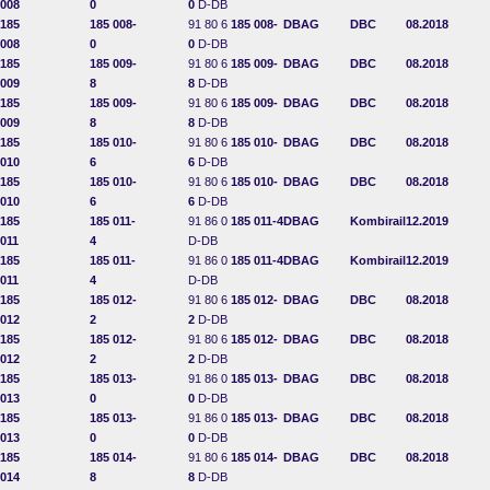
008
0
0
D-DB
185
185 008-
91 80 6
185 008-
DBAG
DBC
08.2018
008
0
0
D-DB
185
185 009-
91 80 6
185 009-
DBAG
DBC
08.2018
009
8
8
D-DB
185
185 009-
91 80 6
185 009-
DBAG
DBC
08.2018
009
8
8
D-DB
185
185 010-
91 80 6
185 010-
DBAG
DBC
08.2018
010
6
6
D-DB
185
185 010-
91 80 6
185 010-
DBAG
DBC
08.2018
010
6
6
D-DB
185
185 011-
91 86 0
185 011-4
DBAG
Kombirail
12.2019
011
4
D-DB
185
185 011-
91 86 0
185 011-4
DBAG
Kombirail
12.2019
011
4
D-DB
185
185 012-
91 80 6
185 012-
DBAG
DBC
08.2018
012
2
2
D-DB
185
185 012-
91 80 6
185 012-
DBAG
DBC
08.2018
012
2
2
D-DB
185
185 013-
91 86 0
185 013-
DBAG
DBC
08.2018
013
0
0
D-DB
185
185 013-
91 86 0
185 013-
DBAG
DBC
08.2018
013
0
0
D-DB
185
185 014-
91 80 6
185 014-
DBAG
DBC
08.2018
014
8
8
D-DB