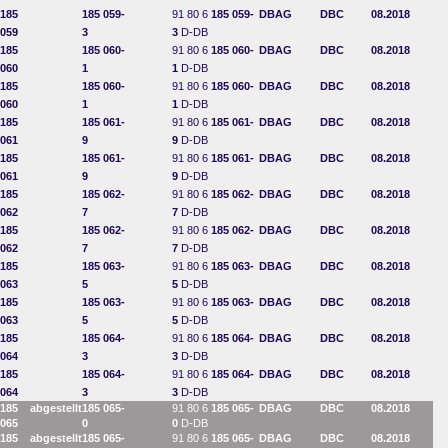
185
185 059-
91 80 6
185 059-
DBAG
DBC
08.2018
059
3
3
D-DB
185
185 060-
91 80 6
185 060-
DBAG
DBC
08.2018
060
1
1
D-DB
185
185 060-
91 80 6
185 060-
DBAG
DBC
08.2018
060
1
1
D-DB
185
185 061-
91 80 6
185 061-
DBAG
DBC
08.2018
061
9
9
D-DB
185
185 061-
91 80 6
185 061-
DBAG
DBC
08.2018
061
9
9
D-DB
185
185 062-
91 80 6
185 062-
DBAG
DBC
08.2018
062
7
7
D-DB
185
185 062-
91 80 6
185 062-
DBAG
DBC
08.2018
062
7
7
D-DB
185
185 063-
91 80 6
185 063-
DBAG
DBC
08.2018
063
5
5
D-DB
185
185 063-
91 80 6
185 063-
DBAG
DBC
08.2018
063
5
5
D-DB
185
185 064-
91 80 6
185 064-
DBAG
DBC
08.2018
064
3
3
D-DB
185
185 064-
91 80 6
185 064-
DBAG
DBC
08.2018
064
3
3
D-DB
185
abgestellt
185 065-
91 80 6
185 065-
DBAG
DBC
08.2018
065
0
0
D-DB
185
abgestellt
185 065-
91 80 6
185 065-
DBAG
DBC
08.2018