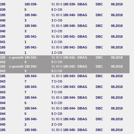
185
185 039-
91 80 6
185 039-
DBAG
DBC
08.2018
039
5
5
D-DB
185
185 040-
91 80 6
185 040-
DBAG
DBC
08.2018
040
3
3
D-DB
185
185 040-
91 80 6
185 040-
DBAG
DBC
08.2018
040
3
3
D-DB
185
185 041-
91 80 6
185 041-
DBAG
DBC
08.2018
041
1
1
D-DB
185
185 041-
91 80 6
185 041-
DBAG
DBC
08.2018
041
1
1
D-DB
185
z-gestellt
185 042-
91 80 6
185 042-
DBAG
DBC
08.2018
042
9
9
D-DB
185
z-gestellt
185 042-
91 80 6
185 042-
DBAG
DBC
08.2018
042
9
9
D-DB
185
185 043-
91 80 6
185 043-
DBAG
DBC
08.2018
043
7
7
D-DB
185
185 043-
91 80 6
185 043-
DBAG
DBC
08.2018
043
7
7
D-DB
185
185 044-
91 80 6
185 044-
DBAG
DBC
08.2018
044
5
5
D-DB
185
185 044-
91 80 6
185 044-
DBAG
DBC
08.2018
044
5
5
D-DB
185
185 045-
91 80 6
185 045-
DBAG
DBC
08.2018
045
2
2
D-DB
185
185 045-
91 80 6
185 045-
DBAG
DBC
08.2018