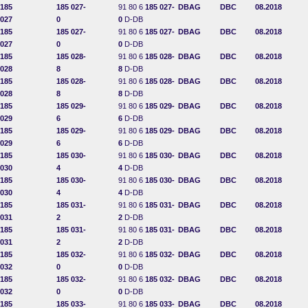
185
185 027-
91 80 6
185 027-
DBAG
DBC
08.2018
027
0
0
D-DB
185
185 027-
91 80 6
185 027-
DBAG
DBC
08.2018
027
0
0
D-DB
185
185 028-
91 80 6
185 028-
DBAG
DBC
08.2018
028
8
8
D-DB
185
185 028-
91 80 6
185 028-
DBAG
DBC
08.2018
028
8
8
D-DB
185
185 029-
91 80 6
185 029-
DBAG
DBC
08.2018
029
6
6
D-DB
185
185 029-
91 80 6
185 029-
DBAG
DBC
08.2018
029
6
6
D-DB
185
185 030-
91 80 6
185 030-
DBAG
DBC
08.2018
030
4
4
D-DB
185
185 030-
91 80 6
185 030-
DBAG
DBC
08.2018
030
4
4
D-DB
185
185 031-
91 80 6
185 031-
DBAG
DBC
08.2018
031
2
2
D-DB
185
185 031-
91 80 6
185 031-
DBAG
DBC
08.2018
031
2
2
D-DB
185
185 032-
91 80 6
185 032-
DBAG
DBC
08.2018
032
0
0
D-DB
185
185 032-
91 80 6
185 032-
DBAG
DBC
08.2018
032
0
0
D-DB
185
185 033-
91 80 6
185 033-
DBAG
DBC
08.2018