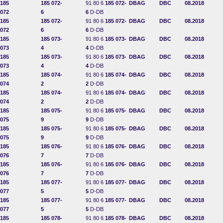
185
185 072-
91 80 6
185 072-
DBAG
DBC
08.2018
072
6
6
D-DB
185
185 072-
91 80 6
185 072-
DBAG
DBC
08.2018
072
6
6
D-DB
185
185 073-
91 80 6
185 073-
DBAG
DBC
08.2018
073
4
4
D-DB
185
185 073-
91 80 6
185 073-
DBAG
DBC
08.2018
073
4
4
D-DB
185
185 074-
91 80 6
185 074-
DBAG
DBC
08.2018
074
2
2
D-DB
185
185 074-
91 80 6
185 074-
DBAG
DBC
08.2018
074
2
2
D-DB
185
185 075-
91 80 6
185 075-
DBAG
DBC
08.2018
075
9
9
D-DB
185
185 075-
91 80 6
185 075-
DBAG
DBC
08.2018
075
9
9
D-DB
185
185 076-
91 80 6
185 076-
DBAG
DBC
08.2018
076
7
7
D-DB
185
185 076-
91 80 6
185 076-
DBAG
DBC
08.2018
076
7
7
D-DB
185
185 077-
91 80 6
185 077-
DBAG
DBC
08.2018
077
5
5
D-DB
185
185 077-
91 80 6
185 077-
DBAG
DBC
08.2018
077
5
5
D-DB
185
185 078-
91 80 6
185 078-
DBAG
DBC
08.2018