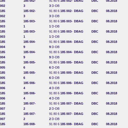
185
185 002-
91 80 6
185 002-
DBAG
DBC
08.2018
002
3
3
D-DB
185
185 002-
91 80 6
185 002-
DBAG
DBC
08.2018
002
3
3
D-DB
185
185 003-
91 80 6
185 003-
DBAG
DBC
08.2018
003
1
1
D-DB
185
185 003-
91 80 6
185 003-
DBAG
DBC
08.2018
003
1
1
D-DB
185
185 004-
91 80 6
185 004-
DBAG
DBC
08.2018
004
9
9
D-DB
185
185 004-
91 80 6
185 004-
DBAG
DBC
08.2018
004
9
9
D-DB
185
185 005-
91 80 6
185 005-
DBAG
DBC
08.2018
005
6
6
D-DB
185
185 005-
91 80 6
185 005-
DBAG
DBC
08.2018
005
6
6
D-DB
185
185 006-
91 80 6
185 006-
DBAG
DBC
08.2018
006
4
4
D-DB
185
185 006-
91 80 6
185 006-
DBAG
DBC
08.2018
006
4
4
D-DB
185
185 007-
91 80 6
185 007-
DBAG
DBC
08.2018
007
2
2
D-DB
185
185 007-
91 80 6
185 007-
DBAG
DBC
08.2018
007
2
2
D-DB
185
185 008-
91 80 6
185 008-
DBAG
DBC
08.2018