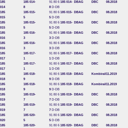
185
185 014-
91 80 6
185 014-
DBAG
DBC
08.2018
014
8
8
D-DB
185
185 015-
91 80 6
185 015-
DBAG
DBC
08.2018
015
5
5
D-DB
185
185 015-
91 80 6
185 015-
DBAG
DBC
08.2018
015
5
5
D-DB
185
185 016-
91 80 6
185 016-
DBAG
DBC
08.2018
016
3
3
D-DB
185
185 016-
91 80 6
185 016-
DBAG
DBC
08.2018
016
3
3
D-DB
185
185 017-
91 80 6
185 017-
DBAG
DBC
08.2018
017
1
1
D-DB
185
185 017-
91 80 6
185 017-
DBAG
DBC
08.2018
017
1
1
D-DB
185
185 018-
91 80 6
185 018-
DBAG
Kombirail
11.2019
018
9
9
D-DB
185
185 018-
91 80 6
185 018-
DBAG
Kombirail
11.2019
018
9
9
D-DB
185
185 019-
91 80 6
185 019-
DBAG
DBC
08.2018
019
7
7
D-DB
185
185 019-
91 80 6
185 019-
DBAG
DBC
08.2018
019
7
7
D-DB
185
185 020-
91 80 6
185 020-
DBAG
DBC
08.2018
020
5
5
D-DB
185
185 020-
91 80 6
185 020-
DBAG
DBC
08.2018