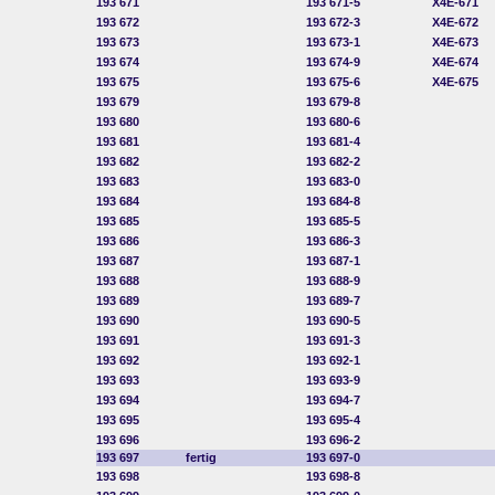
193
671
193 671-5
X4E-671
193
672
193 672-3
X4E-672
193
673
193 673-1
X4E-673
193
674
193 674-9
X4E-674
193
675
193 675-6
X4E-675
193
679
193 679-8
193
680
193 680-6
193
681
193 681-4
193
682
193 682-2
193
683
193 683-0
193
684
193 684-8
193
685
193 685-5
193
686
193 686-3
193
687
193 687-1
193
688
193 688-9
193
689
193 689-7
193
690
193 690-5
193
691
193 691-3
193
692
193 692-1
193
693
193 693-9
193
694
193 694-7
193
695
193 695-4
193
696
193 696-2
193
697
fertig
193 697-0
193
698
193 698-8