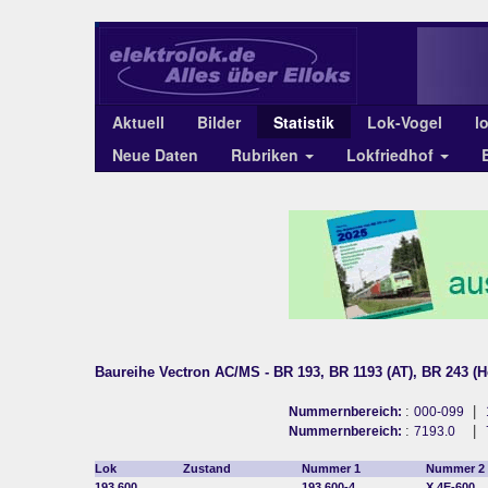
Aktuell
Bilder
Statistik
Lok-Vogel
l
Neue Daten
Rubriken
Lokfriedhof
Baureihe Vectron AC/MS - BR 193, BR 1193 (AT), BR 243 (H
:
|
Nummernbereich:
000-099
:
|
Nummernbereich:
7193.0
Lok
Zustand
Nummer 1
Nummer 2
193
600
193 600-4
X 4E-600