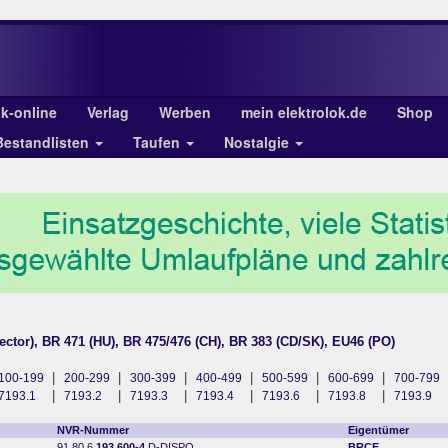
ok-online
Verlag
Werben
mein elektrolok.de
Shop
Bestandlisten
Taufen
Nostalgie
ector), BR 471 (HU), BR 475/476 (CH), BR 383 (CD/SK), EU46 (PO)
|
|
|
|
|
|
100-199
200-299
300-399
400-499
500-599
600-699
700-799
|
|
|
|
|
|
7193.1
7193.2
7193.3
7193.4
7193.6
7193.8
7193.9
NVR-Nummer
Eigentümer
91 80 6
193 600-4
D-DISPO
BRCE